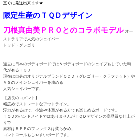
直ぐに発送出来ます★
限定生産のＴＱＤデザイン
刀根真由美ＰＲＯとのコラボモデル
オー
ストラリアで人気のシェイパー
トッド・グレゴリー
過去に日本のボディボードではＶボディボードのシェイプもしていた時
代が有るＴＱＤ
現在は自身のオリジナルブランドＱＣＤ（グレゴリー・クラフテッド）や
ＶＳのメインシェイパーを務める
人気シェイパーです。
【店長のコメント】
幅広めでストレートなアウトライン。
浮力が有るので、小波や体重が有る方でも楽しめるボードです。
ＴＱＤのハンドメイドではありませんがＴＱＤデザインの高品質な仕上が
りで
素材はＢＰＰのフレックスは柔らかめ。
コントロールもしやすいボードです。