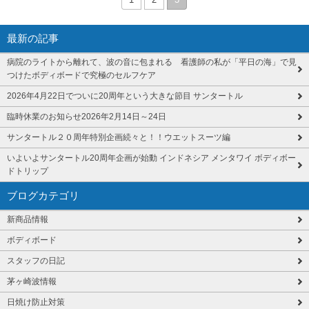
最新の記事
病院のライトから離れて、波の音に包まれる 看護師の私が「平日の海」で見
つけたボディボードで究極のセルフケア
2026年4月22日でついに20周年という大きな節目 サンタートル
臨時休業のお知らせ2026年2月14日～24日
サンタートル２０周年特別企画続々と！！ウエットスーツ編
いよいよサンタートル20周年企画が始動 インドネシア メンタワイ ボディボー
ドトリップ
ブログカテゴリ
新商品情報
ボディボード
スタッフの日記
茅ヶ崎波情報
日焼け防止対策