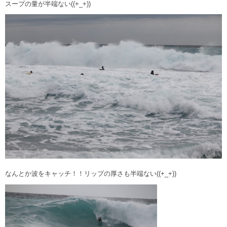
スープの量が半端ない((+_+))
なんとか波をキャッチ！！リップの厚さも半端ない((+_+))