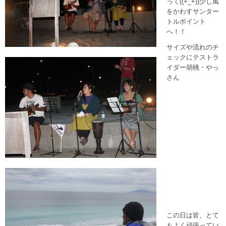
って((+_+))少し風
をかわすサンター
トルポイント
へ！！
サイズや流れのチ
ェックにテストラ
イダー胡桃・やっ
さん
この日は皆、とて
もよく頑張ってい