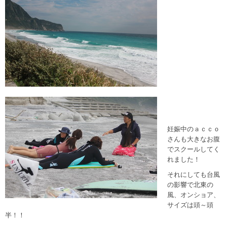
妊娠中のａｃｃｏ
さんも大きなお腹
でスクールしてく
れました！
それにしても台風
の影響で北東の
風、オンショア、
サイズは頭～頭
半！！