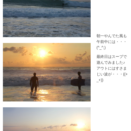
朝一やんでた風も
午前中には・・・
(^_^;)
最終日はスープで
遊んでみました♪
アウトにはすさま
じい波が・・・((+
_+))