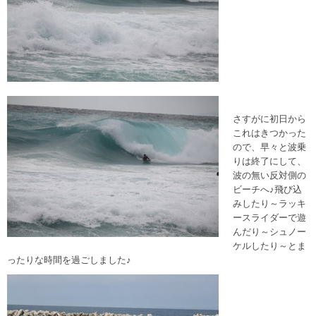
さすがに初日から
これはきつかった
ので、早々と波乗
りは終了にして、
波の無い反対側の
ビーチへ♪飛び込
みしたり～ラッキ
ースライダーで遊
んだり～シュノー
ケルしたり～とま
ったりな時間を過ごしました♪