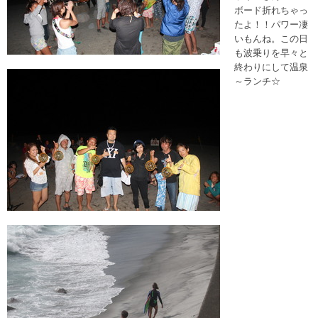
ボード折れちゃっ
たよ！！パワー凄
いもんね。この日
も波乗りを早々と
終わりにして温泉
～ランチ☆