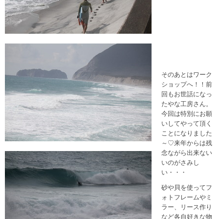
そのあとはワーク
ショップへ！！前
回もお世話になっ
たやな工房さん。
今回は特別にお願
いしてやって頂く
ことになりました
～♡来年からは残
念ながら出来ない
いのがさみし
い・・・
砂や貝を使ってフ
ォトフレームやミ
ラー、リース作り
など各自好きな物