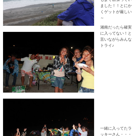
ました！！とにか
くゲットが厳しい
～
湘南だったら確実
に入ってない！と
言いながらみんな
トライ♪
一緒に入ってたラ
ッキーさん・・・