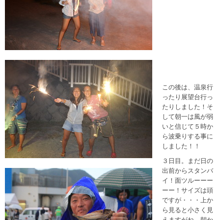
この後は、温泉行
ったり展望台行っ
たりしました！そ
して朝一は風が弱
いと信じて５時か
ら波乗りする事に
しました！！
３日目。まだ日の
出前からスタンバ
イ！面ツルーーー
ーー！サイズは頭
ですが・・・上か
ら見ると小さく見
えますがね。朝か