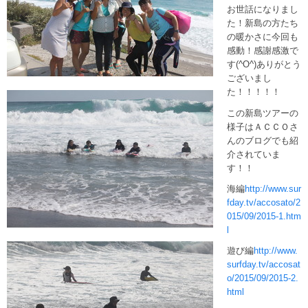
お世話になりまし
た！新島の方たち
の暖かさに今回も
感動！感謝感激で
す(^O^)ありがとう
ございまし
た！！！！！
この新島ツアーの
様子はＡＣＣＯさ
んのブログでも紹
介されていま
す！！
海編
http://www.sur
fday.tv/accosato/2
015/09/2015-1.htm
l
遊び編
http://www.
surfday.tv/accosat
o/2015/09/2015-2.
html