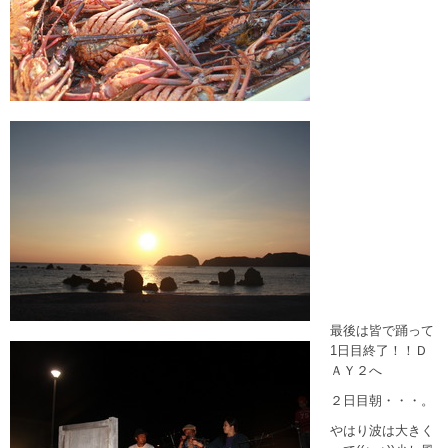
最後は皆で踊って
1日目終了！！Ｄ
ＡＹ２へ
２日目朝・・・。
やはり波は大きく