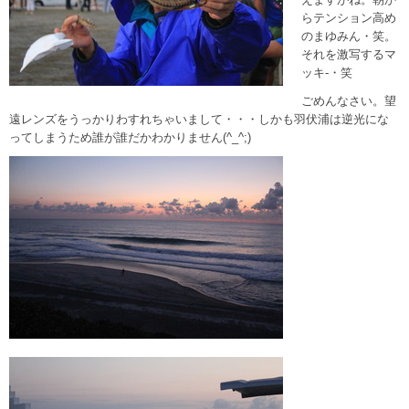
らテンション高め
のまゆみん・笑。
それを激写するマ
ッキ-・笑
ごめんなさい。望
遠レンズをうっかりわすれちゃいまして・・・しかも羽伏浦は逆光にな
ってしまうため誰が誰だかわかりません(^_^;)