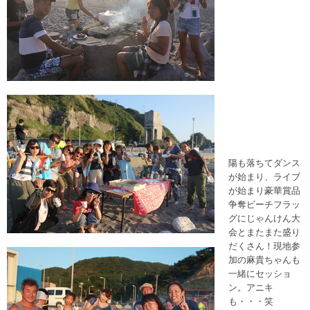
陽も落ちてダンス
が始まり、ライブ
が始まり豪華賞品
争奪ビーチフラッ
グにじゃんけん大
会とまたまた盛り
だくさん！現地参
加の麻貴ちゃんも
一緒にセッショ
ン。アニキ
も・・・笑