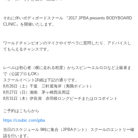
それに伴いボディボードスクール 『2017 JPBA presents BODYBOARD
CLINIC』を開催いたします。
ワールドチャンピオンのマイクやイザベラに質問したり、アドバイスし
てもらえるチャンスです。
レベルは初心者（横に走れる程度）からスピン〜エルロロなど上級者ま
で（公認プロもOK）
スクールイベント詳細は下記の通りです。
8月26日（土）千葉 三軒屋海岸（夷隅ポイント）
8月27日（日）湘南 茅ヶ崎西浜周辺
8月31日（木）伊良湖 赤羽根ロングビーチまたはロコポイント
ご予約はこちらから
https://coubic.com/jpba
当日のスケジュール 9時に集合（JPBAテント） スクールのエントリー確
認を行います。