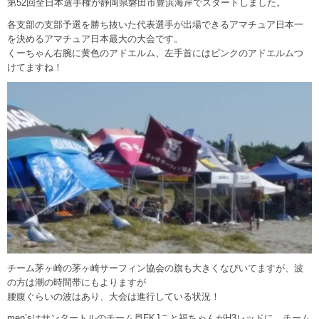
第52回全日本選手権が静岡県磐田市豊浜海岸でスタートしました。
各支部の支部予選を勝ち抜いた代表選手が出場できるアマチュア日本一
を決めるアマチュア日本最大の大会です。
くーちゃん右腕に黄色のアドエルム、左手首にはピンクのアドエルムつ
けてますね！
チーム茅ヶ崎の茅ヶ崎サーフィン協会の旗も大きくなびいてますが、波
の方は潮の時間帯にもよりますが
腰腹ぐらいの波はあり、大会は進行している状況！
men’sはサンタートルのチーム員FKJこと福ちゃんがH3レッドに、チーム