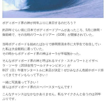
ボディボード界の神が何年ぶりに来日するのだろう？
約20年ぐらい前に日本でボディボードブームがあったころ、5月に静岡・
御前崎で、その当時のワールドツアー（GOB）が開催されていた。
当時ボディボードを始めたばかりで静岡県清水市に大学生で在住してい
た私は大会観戦に通っていた。
その時からボディボード界の神はオーラが半端無かった。
そんなボディボード界の神と呼ばれるマイク・スチュワートとイザべ
ラ・ソーサ（2016女性ワールドチャンピオン）が
8/27（日）午後サンタートルに来店が決定！ぜひみなさん色紙やボード持
ってきてサインもらって下さい！
一緒に写真撮って下さい！
彼らはボディボード界のスーパースターなんです！
こんなチャンスはなかなかありません。私もマイクさんと会うのは20年
ぶりです。