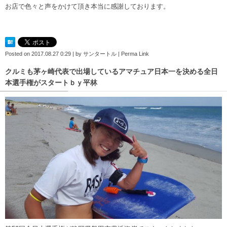
お店で色々と声をかけて頂き本当に感謝しております。
Posted on
2017.08.27 0:29
|
by
サンタートル
|
Perma Link
クルミも茅ヶ崎代表で出場しているアマチュア日本一を決める全日
本選手権がスタートｂｙ平林