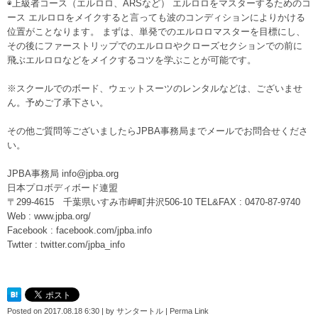
◉上級者コース（エルロロ、ARSなど） エルロロをマスターするためのコ
ース エルロロをメイクすると言っても波のコンディションによりかける
位置がことなります。 まずは、単発でのエルロロマスターを目標にし、
その後にファーストリップでのエルロロやクローズセクションでの前に
飛ぶエルロロなどをメイクするコツを学ぶことが可能です。
※スクールでのボード、ウェットスーツのレンタルなどは、ございませ
ん。予めご了承下さい。
その他ご質問等ございましたらJPBA事務局までメールでお問合せくださ
い。
JPBA事務局 info@jpba.org
日本プロボディボード連盟
〒299-4615 千葉県いすみ市岬町井沢506-10 TEL&FAX : 0470-87-9740
Web : www.jpba.org/
Facebook : facebook.com/jpba.info
Twtter : twitter.com/jpba_info
Posted on
2017.08.18 6:30
|
by
サンタートル
|
Perma Link