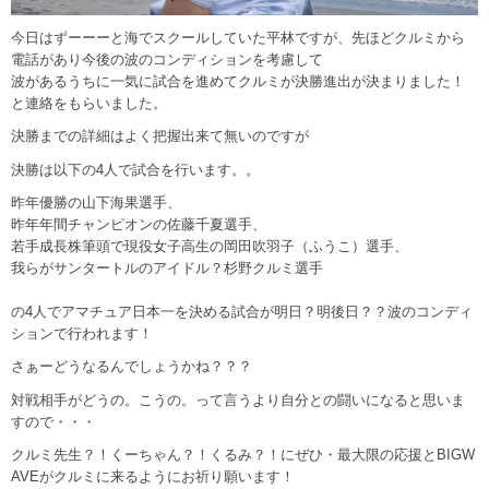
今日はずーーーと海でスクールしていた平林ですが、先ほどクルミから
電話があり今後の波のコンディションを考慮して
波があるうちに一気に試合を進めてクルミが決勝進出が決まりました！
と連絡をもらいました。
決勝までの詳細はよく把握出来て無いのですが
決勝は以下の4人で試合を行います。。
昨年優勝の山下海果選手、
昨年年間チャンピオンの佐藤千夏選手、
若手成長株筆頭で現役女子高生の岡田吹羽子（ふうこ）選手、
我らがサンタートルのアイドル？杉野クルミ選手
の4人でアマチュア日本一を決める試合が明日？明後日？？波のコンディ
ションで行われます！
さぁーどうなるんでしょうかね？？？
対戦相手がどうの。こうの。って言うより自分との闘いになると思いま
すので・・・
クルミ先生？！くーちゃん？！くるみ？！にぜひ・最大限の応援とBIGW
AVEがクルミに来るようにお祈り願います！