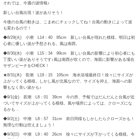
それでは、今週の波情報♪
新しい台風出現！波がありそう！
今後の台風の動きは、こまめにチェックしてね！台風の動きによって波
も変わるので！
◆8/29(火) 小潮 L14：40 85cm 新しい台風が現れた模様。明日は初
心者に優しい波が予想される。風は南西。
◆8/30(水) 小潮 L15：34 99cm 新しい台風の影響により初心者にも
丁度いい波がありそうです♪風は南西が吹くので、海面に影響がある場合
サザンビーチをCHECK！
★8/31(木) 長潮 L19：15 105cm 海水浴場最終日！徐々にサイズが
上がってくる模様。しかし風が北風なので、サイズを抑え、海面への影
響もなく良い波かも♪
◆9/1(金) 若潮 L8：01 39cm 今の所、予報ではだんだんと台風が近
づいてサイズが上がってくる模様。風や場所によっては、クローズにな
るかも…
◆9/2(土) 中潮 L8：57 31cm 前日同様もしかしたらクローズかも！
無理な行動は控えましょう！
◆9/3(日) 中潮 L9：40 26cm 徐々にサイズが下がってくる模様。今