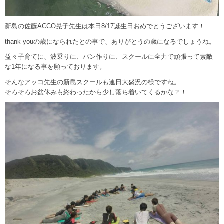
新島の佐藤ACCO晃子先生は本日8/17誕生日おめでとうございます！
thank youの歳になられたとの事で、ありがとうの歳になるでしょうね。
益々子育てに、波乗りに、パン作りに、スクールに全力で頑張って素敵
な1年になる事を願っております。
そんなアッコ先生の新島スクールも連日大盛況の様ですね。
そろそろお盆休みも終わったから少し落ち着いてくるかな？！