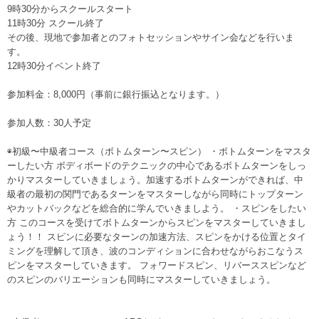
9時30分からスクールスタート
11時30分 スクール終了
その後、現地で参加者とのフォトセッションやサイン会などを行いま
す。
12時30分イベント終了
参加料金：8,000円（事前に銀行振込となります。）
参加人数：30人予定
◉初級〜中級者コース（ボトムターン〜スピン） ・ボトムターンをマスタ
ーしたい方 ボディボードのテクニックの中心であるボトムターンをしっ
かりマスターしていきましょう。加速するボトムターンができれば、中
級者の最初の関門であるターンをマスターしながら同時にトップターン
やカットバックなどを総合的に学んでいきましよう。 ・スピンをしたい
方 このコースを受けてボトムターンからスピンをマスターしていきまし
ょう！！ スピンに必要なターンの加速方法、スピンをかける位置とタイ
ミングを理解して頂き、波のコンディションに合わせながらおこなうス
ピンをマスターしていきます。 フォワードスピン、リバーススピンなど
のスピンのバリエーションも同時にマスターしていきましょう。