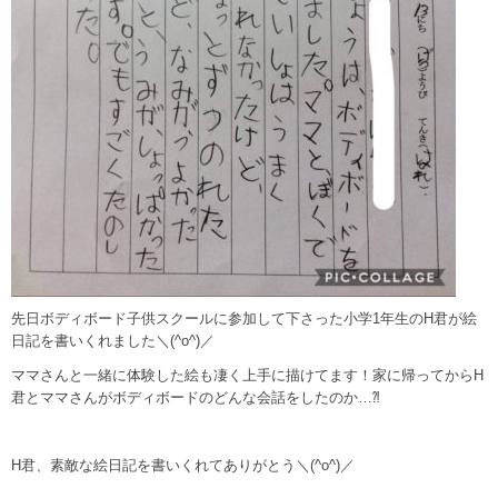
先日ボディボード子供スクールに参加して下さった小学1年生のH君が絵
日記を書いくれました＼(^o^)／
ママさんと一緒に体験した絵も凄く上手に描けてます！家に帰ってからH
君とママさんがボディボードのどんな会話をしたのか…⁈
H君、素敵な絵日記を書いくれてありがとう＼(^o^)／