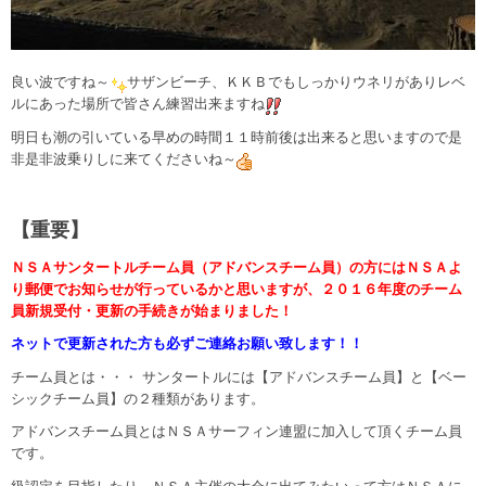
良い波ですね～
サザンビーチ、ＫＫＢでもしっかりウネリがありレベ
ルにあった場所で皆さん練習出来ますね
明日も潮の引いている早めの時間１１時前後は出来ると思いますので是
非是非波乗りしに来てくださいね～
【重要】
ＮＳＡサンタートルチーム員（アドバンスチーム員）の方にはＮＳＡよ
り郵便でお知らせが行っているかと思いますが、２０１６年度のチーム
員新規受付・更新の手続きが始まりました！
ネットで更新された方も必ずご連絡お願い致します！！
チーム員とは・・・ サンタートルには【アドバンスチーム員】と【ベー
シックチーム員】の２種類があります。
アドバンスチーム員とはＮＳＡサーフィン連盟に加入して頂くチーム員
です。