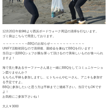
12月20日午前9時より西浜ボードウォーク周辺の清掃を行ないます。
ゴミ袋はこちらで用意しております。
～～～～～～～～BBQのお知らせ～～～～～～～～～～～
UNIFY活動初回なので清掃後、親睦会を兼ねてBBQを行います！
当日は一流BBQシェフが腕を揮って頂けるので美味しいものが食べられ
ますよ！
海で見た事あるサーファーさん達と一緒にBBQをしてコミュニケーショ
ン図りませんか？
もちろん平林も参加しますし、ヒトちゃんやむーさん、アニキも参加す
る予定ですよ。
BBQに参加したいと思う方は平林までご連絡下さい。当日でもOKです
よ！
お気軽にご参加下さいね！
大人￥3000