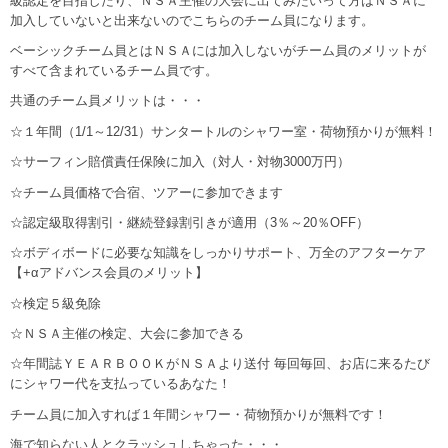
級認定を目指したり、ＮＳＡ主催の大会に出てみたいって方はＮＳＡに
加入していないと出来ないのでこちらのチーム員になります。
ベーシックチーム員とはＮＳＡには加入しないがチーム員のメリットが
すべて含まれているチーム員です。
共通のチーム員メリットは・・・
☆１年間（1/1～12/31）サンタートルのシャワー室・荷物預かりが無料！
☆サーフィン賠償責任保険に加入（対人・対物3000万円）
☆チーム員価格で合宿、ツアーに参加できます
☆認定級取得割引・継続登録割引きが適用（3％～20％OFF）
☆ボディボードに必要な知識をしっかりサポート、万全のアフターケア
【+αアドバンス会員のメリット】
☆検定５級免除
☆ＮＳＡ主催の検定、大会に参加できる
☆年間誌ＹＥＡＲＢＯＯＫがＮＳＡより送付 毎回毎回、お店に来るたび
にシャワー代を支払っているあなた！
チーム員に加入すれば１年間シャワー・荷物預かりが無料です！
海で知らない人とクラッシュしちゃった・・・