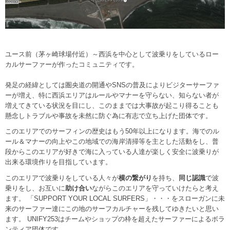
ユース前（茅ヶ崎球場付近）～西浜を中心として波乗りをしているロー
カルサーファーが作ったコミュニティです。
発足の経緯としては圏央道の開通やSNSの普及によりビジターサーファ
ーが増え、特に西浜エリアはルールやマナーを守らない、知らない者が
増えてきている状況を目にし、このままでは大事故が起こり得ることも
懸念しトラブルや事故を未然に防ぐ為に有志で立ち上げた団体です。
このエリアでのサーフィンの歴史はもう50年以上になります。海でのル
ール＆マナーの向上やこの地域での海岸清掃等を主とした活動をし、普
段からこのエリアが好きで海に入っている人達が楽しく安全に波乗りが
出来る環境作りを目指しています。
このエリアで波乗りをしている人々が
横の繋がり
を持ち、
同じ認識
で波
乗りをし、お互いに
助け合い
ながらこのエリアを守っていけたらと考え
ます。 「SUPPORT YOUR LOCAL SURFERS」・・・をスローガンに未
来のサーファー達にこの地のサーフカルチャーを残してゆきたいと思い
ます。 UNIFY253はチームやショップの枠を超えたサーファーによるボラ
ンティア団体です。