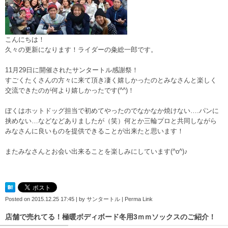
こんにちは！
久々の更新になります！ライダーの粂総一郎です。
11月29日に開催されたサンタートル感謝祭！
すごくたくさんの方々に来て頂き凄く嬉しかったのとみなさんと楽しく
交流できたのが何より嬉しかったです(^^)！
ぼくはホットドッグ担当で初めてやったのでなかなか焼けない….パンに
挟めない…などなどありましたが（笑）何とか三輪プロと共同しながら
みなさんに良いものを提供できることが出来たと思います！
またみなさんとお会い出来ることを楽しみにしています(^o^)♪
Posted on
2015.12.25 17:45
|
by
サンタートル
|
Perma Link
店舗で売れてる！極暖ボディボード冬用3ｍｍソックスのご紹介！