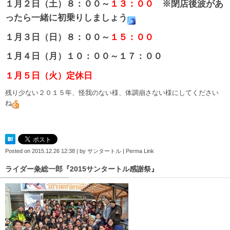
１月２日（土）８：００～
１３：００
※閉店後波があ
ったら一緒に初乗りしましょう
１月３日（日）８：００～
１５：００
１月４日（月）１０：００～１７：００
１月５日（火）定休日
残り少ない２０１５年、怪我のない様、体調崩さない様にしてください
ね
Posted on
2015.12.26 12:38
|
by
サンタートル
|
Perma Link
ライダー粂総一郎『2015サンタートル感謝祭』