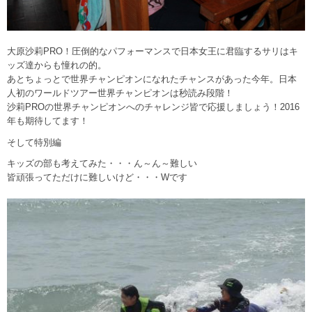
大原沙莉PRO！圧倒的なパフォーマンスで日本女王に君臨するサリはキ
ッズ達からも憧れの的。
あとちょっとで世界チャンピオンになれたチャンスがあった今年。日本
人初のワールドツアー世界チャンピオンは秒読み段階！
沙莉PROの世界チャンピオンへのチャレンジ皆で応援しましょう！2016
年も期待してます！
そして特別編
キッズの部も考えてみた・・・ん～ん～難しい
皆頑張ってただけに難しいけど・・・Wです