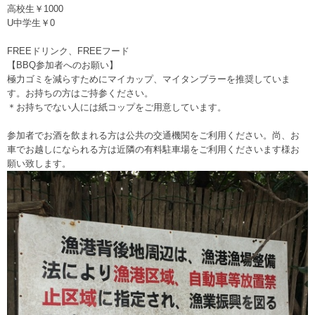
高校生￥1000
U中学生￥0
FREEドリンク、FREEフード
【BBQ参加者へのお願い】
極力ゴミを減らすためにマイカップ、マイタンブラーを推奨していま
す。お持ちの方はご持参ください。
＊お持ちでない人には紙コップをご用意しています。
参加者でお酒を飲まれる方は公共の交通機関をご利用ください。尚、お
車でお越しになられる方は近隣の有料駐車場をご利用くださいます様お
願い致します。