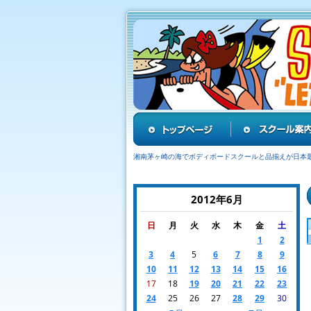
湘南茅ヶ崎の海でボディボードスクールと品揃えが日本
2012年6月
日
月
火
水
木
金
土
1
2
3
4
5
6
7
8
9
10
11
12
13
14
15
16
17
18
19
20
21
22
23
24
25
26
27
28
29
30