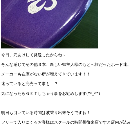
今日、穴あけして発送したからね～
そんな感じでその他３本、新しい御主人様のもとへ旅だったボード達
メーカーも在庫がない所が増えてきています！！
迷っていると完売って事も！？
気になったらＧＥＴしちゃう事をお勧めします(*^_^*)
明日も引いている時間は波乗り出来そうですね！
フリーで入りにくるお客様はスクールの時間帯御来店ですと店内が込