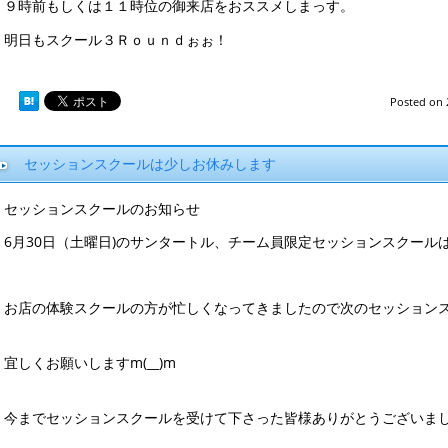
９時前もしくは１１時位の御来店をおススメしまっす。
明日もスクール３Ｒｏｕｎｄぉぉ！
Posted on
セッションスクールは少しお休みします
セッションスクールのお知らせ
6月30日（土曜日)のサンタートル、チーム員限定セッションス
クール
お店の体験スクールの方が忙しくなってきまし
たので次のセッション
宜しくお願
いしますm(__)m
今までセッションスクールを受けて下さった
皆様ありがとうございま