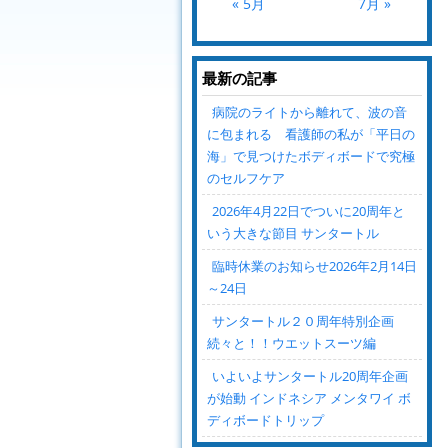
« 5月
7月 »
最新の記事
病院のライトから離れて、波の音
に包まれる 看護師の私が「平日の
海」で見つけたボディボードで究極
のセルフケア
2026年4月22日でついに20周年と
いう大きな節目 サンタートル
臨時休業のお知らせ2026年2月14日
～24日
サンタートル２０周年特別企画
続々と！！ウエットスーツ編
いよいよサンタートル20周年企画
が始動 インドネシア メンタワイ ボ
ディボードトリップ