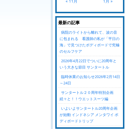
« 11月
1月 »
最新の記事
病院のライトから離れて、波の音
に包まれる 看護師の私が「平日の
海」で見つけたボディボードで究極
のセルフケア
2026年4月22日でついに20周年と
いう大きな節目 サンタートル
臨時休業のお知らせ2026年2月14日
～24日
サンタートル２０周年特別企画
続々と！！ウエットスーツ編
いよいよサンタートル20周年企画
が始動 インドネシア メンタワイ ボ
ディボードトリップ