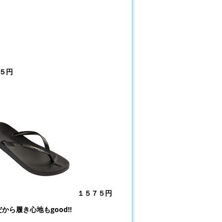
５円
！
１５７５円
ら履き心地もgood!!