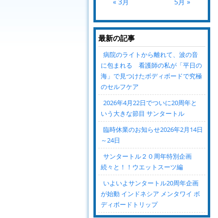
« 3月
5月 »
最新の記事
病院のライトから離れて、波の音
に包まれる 看護師の私が「平日の
海」で見つけたボディボードで究極
のセルフケア
2026年4月22日でついに20周年と
いう大きな節目 サンタートル
臨時休業のお知らせ2026年2月14日
～24日
サンタートル２０周年特別企画
続々と！！ウエットスーツ編
いよいよサンタートル20周年企画
が始動 インドネシア メンタワイ ボ
ディボードトリップ