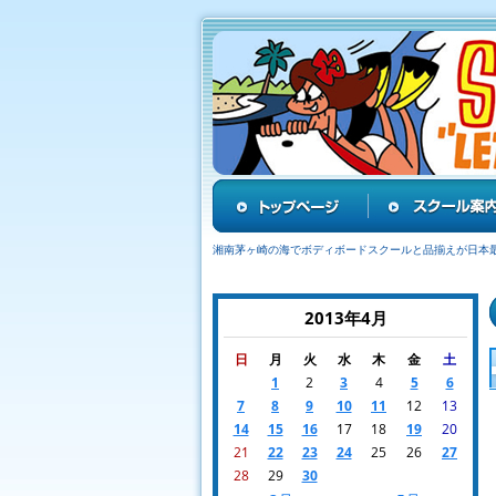
湘南茅ヶ崎の海でボディボードスクールと品揃えが日本
2013年4月
日
月
火
水
木
金
土
1
2
3
4
5
6
7
8
9
10
11
12
13
14
15
16
17
18
19
20
21
22
23
24
25
26
27
28
29
30