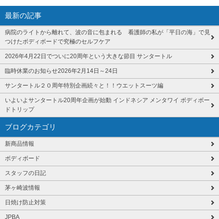
最新の記事
病院のライトから離れて、波の音に包まれる 看護師の私が「平日の海」で見
つけたボディボードで究極のセルフケア
2026年4月22日でついに20周年という大きな節目 サンタートル
臨時休業のお知らせ2026年2月14日～24日
サンタートル２０周年特別企画続々と！！ウエットスーツ編
いよいよサンタートル20周年企画が始動 インドネシア メンタワイ ボディボー
ドトリップ
ブログカテゴリ
新商品情報
ボディボード
スタッフの日記
茅ヶ崎波情報
日焼け防止対策
JPBA