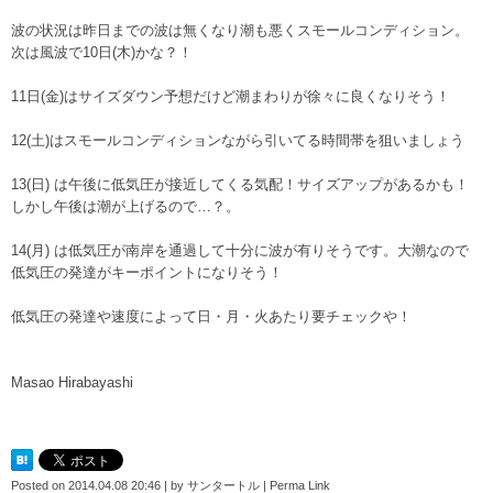
波の状況は昨日までの波は無くなり潮も悪くスモールコンディション。
次は風波で10日(木)かな？！
11日(金)はサイズダウン予想だけど潮まわりが徐々に良くなりそう！
12(土)はスモールコンディションながら引いてる時間帯を狙いましょう
13(日) は午後に低気圧が接近してくる気配！サイズアップがあるかも！
しかし午後は潮が上げるので…？。
14(月) は低気圧が南岸を通過して十分に波が有りそうです。大潮なので
低気圧の発達がキーポイントになりそう！
低気圧の発達や速度によって日・月・火あたり要チェックや！
Masao Hirabayashi
Posted on
2014.04.08 20:46
|
by
サンタートル
|
Perma Link