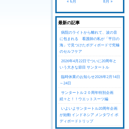
« 6月
8月 »
最新の記事
病院のライトから離れて、波の音
に包まれる 看護師の私が「平日の
海」で見つけたボディボードで究極
のセルフケア
2026年4月22日でついに20周年と
いう大きな節目 サンタートル
臨時休業のお知らせ2026年2月14日
～24日
サンタートル２０周年特別企画
続々と！！ウエットスーツ編
いよいよサンタートル20周年企画
が始動 インドネシア メンタワイ ボ
ディボードトリップ