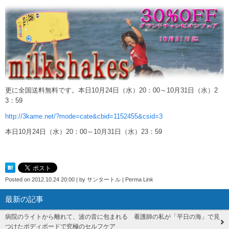
更に全国送料無料です。本日10月24日（水）20：00～10月31日（水）2
3：59
http://3kame.net/?mode=cate&cbid=1152455&csid=3
本日10月24日（水）20：00～10月31日（水）23：59
Posted on
2012.10.24 20:00
|
by
サンタートル
|
Perma Link
最新の記事
病院のライトから離れて、波の音に包まれる 看護師の私が「平日の海」で見
つけたボディボードで究極のセルフケア