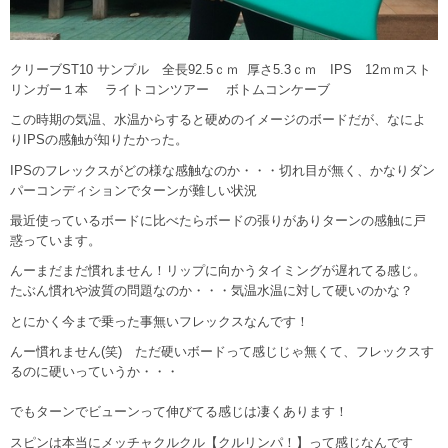
クリーブST10 サンプル 全長92.5ｃｍ 厚さ5.3ｃｍ IPS 12ｍｍスト
リンガー１本 ライトコンツアー ボトムコンケーブ
この時期の気温、水温からすると硬めのイメージのボードだが、なによ
りIPSの感触が知りたかった。
IPSのフレックスがどの様な感触なのか・・・切れ目が無く、かなりダン
パーコンディションでターンが難しい状況
最近使っているボードに比べたらボードの張りがありターンの感触に戸
惑っています。
んーまだまだ慣れません！リップに向かうタイミングが遅れてる感じ。
たぶん慣れや波質の問題なのか・・・気温水温に対して硬いのかな？
とにかく今まで乗った事無いフレックスなんです！
んー慣れません(笑) ただ硬いボードって感じじゃ無くて、フレックスす
るのに硬いっていうか・・・
でもターンでビューンって伸びてる感じは凄くあります！
スピンは本当にメッチャクルクル【クルリンパ！】って感じなんです