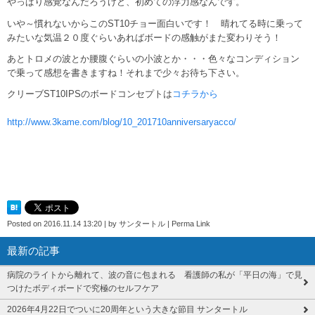
やっぱり感覚なんだろうけど、初めての浮力感なんです。
いや～慣れないからこのST10チョー面白いです！ 晴れてる時に乗って
みたいな気温２０度ぐらいあればボードの感触がまた変わりそう！
あとトロメの波とか腰腹ぐらいの小波とか・・・色々なコンディション
で乗って感想を書きますね！それまで少々お待ち下さい。
クリーブST10IPSのボードコンセプトは
コチラから
http://www.3kame.com/blog/10_201710anniversaryacco/
Posted on
2016.11.14 13:20
|
by
サンタートル
|
Perma Link
最新の記事
病院のライトから離れて、波の音に包まれる 看護師の私が「平日の海」で見
つけたボディボードで究極のセルフケア
2026年4月22日でついに20周年という大きな節目 サンタートル