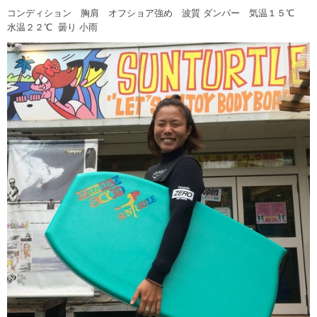
コンディション 胸肩 オフショア強め 波質 ダンパー 気温１５℃
水温２２℃ 曇り 小雨