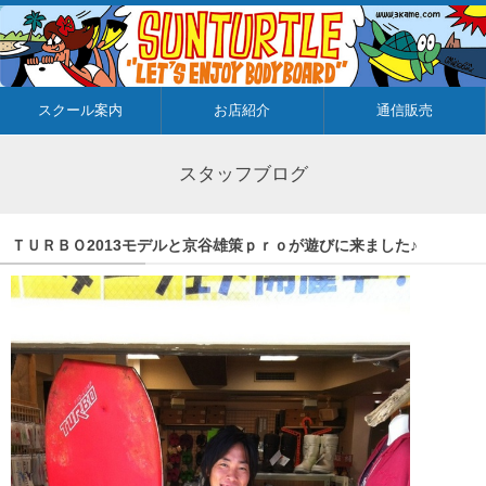
スクール案内
お店紹介
通信販売
スタッフブログ
ＴＵＲＢＯ2013モデルと京谷雄策ｐｒｏが遊びに来ました♪