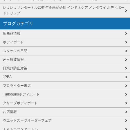
いよいよサンタートル20周年企画が始動 インドネシア メンタワイ ボディボー
ドトリップ
ブログカテゴリ
新商品情報
ボディボード
スタッフの日記
茅ヶ崎波情報
日焼け防止対策
JPBA
プロライダー来店
Turbogirlsボディボード
クリーブボディボード
お店情報
ウエットスーツオーダーフェア
Ｔｅａｍサンタートル