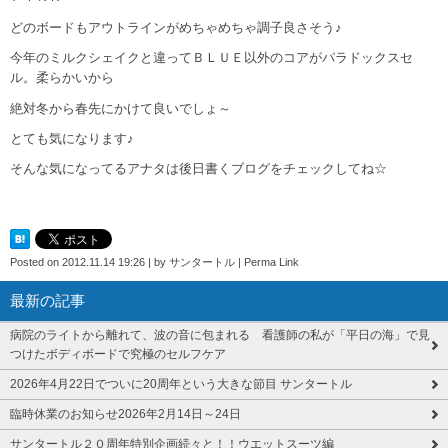
どのボードもアウトラインがめちゃめちゃ調子良さそう♪
今年のミルクシェイクと違ってＢＬＵＥ以外のコアがパラドックスセ
ル。柔らかいから
絶対冬から春先にかけて良いでしょ～
とても気になります♪
そんな気になってるアナタは後日書くブログをチェックしてね☆
Posted on
2012.11.14 19:26
|
by
サンタートル
|
Perma Link
最新の記事
病院のライトから離れて、波の音に包まれる 看護師の私が「平日の海」で見
つけたボディボードで究極のセルフケア
2026年4月22日でついに20周年という大きな節目 サンタートル
臨時休業のお知らせ2026年2月14日～24日
サンタートル２０周年特別企画続々と！！ウエットスーツ編