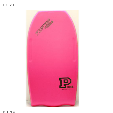
ＬＯＶＥ
ＰＩＮＫ