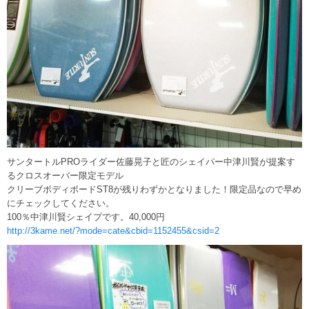
サンタートルPROライダー佐藤晃子と匠のシェイパー中津川賢が提案す
るクロスオーバー限定モデル
クリーブボディボードST8が残りわずかとなりました！限定品なので早め
にチェックしてください。
100％中津川賢シェイプです。40,000円
http://3kame.net/?mode=cate&cbid=1152455&csid=2