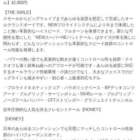
ル】42,800円
【THE SMILE】
スモールからビッグウェイブまであらゆる波質を想定して完成したオー
ルラウンドボードです。NEWプロライドシステムにより今まで体感した
こと無い革新的なハイスピード、フルターンを体感できます。新たな可
能性を形にした「NEWスーパーHEバットテール」はサイズの有る無しに
関わらず、どんなコンディションでも革新的なスピード抜群のコントロ
ール性能を発揮します。
・パワーの無い波でも直進的な動きが速くコントロール性も抜群・テイ
クオフも速く鋭角ね縦へのアプローチが可能です・あらゆる波質に対応
するオールラウンド性能重視・小波だけでなく、大きなフェイスでのビ
ッグラインも描きやすい・初心者～上級者対応モデル
・プロライドキネティックコア・パラボリックベース・BPデッキコンツ
アード・ブルグリップ・サーリンボトム・55/45レール・ブルグリップ・
ノーズテールバンパー・CFTストリンガー・グラジュエイトチャンネル
近年圧倒的な人気を誇るクレセントテール【HONEY】
【HONEY】
日本のあらゆるコンディションでも完璧にマッチしたコントロール性抜
群のハイパフォーマンスボード。