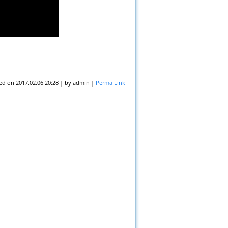
ed on
2017.02.06 20:28
|
by
admin
|
Perma Link