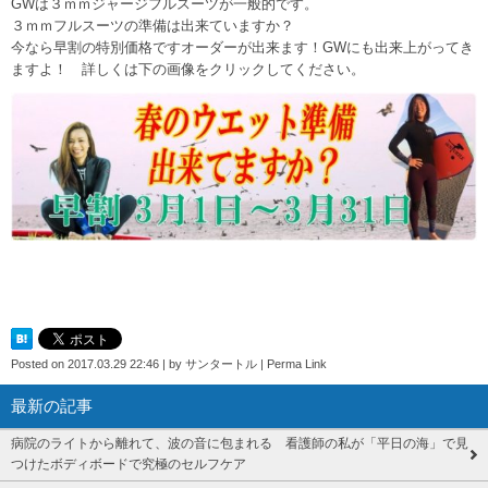
GWは３ｍｍジャージフルスーツが一般的です。
３ｍｍフルスーツの準備は出来ていますか？
今なら早割の特別価格ですオーダーが出来ます！GWにも出来上がってき
ますよ！ 詳しくは下の画像をクリックしてください。
Posted on
2017.03.29 22:46
|
by
サンタートル
|
Perma Link
最新の記事
病院のライトから離れて、波の音に包まれる 看護師の私が「平日の海」で見
つけたボディボードで究極のセルフケア