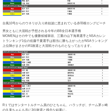
台風10号からのウネリが入り終始波に恵まれている赤羽根ロングビーチ
男女ともに大混戦が予想される今年のBB全日本選手権
WOMENはその中でも優勝候補筆頭、三重の山下海果選手とNSAカレン
トランキング1位の佐藤千夏選手は順当に勝ち上がったがNSAランキング
上位陣がまさかのR1敗退と大混戦そのものとなっております。
R１ではサンタートルチーム員のひとちゃん、ハラッチが、チーム茅ヶ崎
の久美ちゃんも共に3位敗退と残念な結果に。