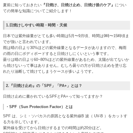
夏前に知っておきたい
『日焼け、日焼け止め、日焼け後のケア』
につい
ての簡単な知識についてご紹介します！
1.日焼けしやすい時期・時間・天候
日本では紫外線量がとても多い時期は5月〜9月頃、時間は9時〜15時頃ま
でが強いと言われています。
雨は晴の日より30%ほどの紫外線量となるデータがありますので、梅雨
の雨の日にボディボードすると日焼けしにくいという事です。
曇りは晴の日より60~80%ほどの紫外線量があるため、太陽が出てないか
ら焼けないって事はありません。むしろ曇りの方が日焼け止めを塗り忘
れたり油断して焼けてしまうケースが多いようです。
2.『日焼け止め』の「SPF」「PA+」とは？
日焼け止めに書かれているSPFとPA+って知ってますか？
・SPF（Sun Protection Factor）とは
SPF は、シミ・ソバカスの原因となる紫外線B 波（ UV-B ）をカットす
る力を示しています。
紫外線を受けてから日焼けするまでの時間は約20分ほど。