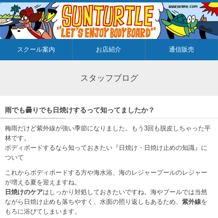
スクール案内
お店紹介
通信販売
スタッフブログ
雨でも曇りでも日焼けするって知ってましたか？
梅雨だけど紫外線が強い季節になりました。もう3回も脱皮しちゃった平
林です。
ボディボードするなら知っておきたい『日焼け・日焼け止めの知識』に
ついて
これからボディボードする方や海水浴、海のレジャープールのレジャー
が増える夏を迎えますね。
日焼けのケア
はしっかり対処しておきたいですね。海やプールでは当然
ながら日焼け止めも落ちやすく、水面の照り返しもあるため、
紫外線
を
もろに浴びてしまいます。