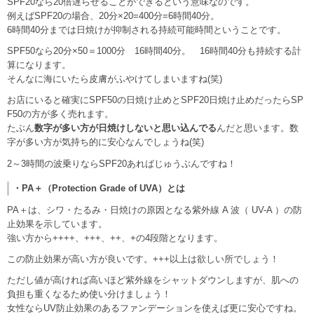
SPF20なら20倍遅らせることができるという意味なのです。
例えばSPF20の場合、20分×20=400分=6時間40分。
6時間40分までは日焼けが抑制される持続可能時間ということです。
SPF50なら20分×50＝1000分 16時間40分。 16時間40分も持続する計
算になります。
そんなに海にいたら皮膚がふやけてしまいますね(笑)
お店にいると確実にSPF50の日焼け止めとSPF20日焼け止めだったらSP
F50の方が多く売れます。
たぶん
数字が多い方が日焼けしないと思い込んでる
んだと思います。数
字が多い方が気持ち的に安心なんでしょうね(笑)
2～3時間の波乗りならSPF20あればじゅうぶんですね！
・PA＋（Protection Grade of UVA）とは
PA＋は、シワ・たるみ・日焼けの原因となる紫外線 A 波（ UV-A ）の防
止効果を示しています。
強い方から++++、+++、++、+の4段階となります。
この防止効果が高い方が良いです。+++以上は欲しい所でしょう！
ただし値が高ければ高いほど紫外線をシャットダウンしますが、肌への
負担も重くなるため使い分けましょう！
女性ならUV防止効果のあるファンデーションを使えば更に安心ですね。