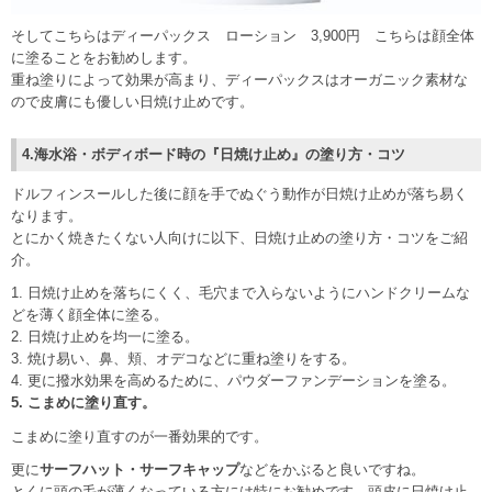
そしてこちらはディーパックス ローション 3,900円 こちらは顔全体
に塗ることをお勧めします。
重ね塗りによって効果が高まり、ディーパックスはオーガニック素材な
ので皮膚にも優しい日焼け止めです。
4.海水浴・ボディボード時の『日焼け止め』の塗り方・コツ
ドルフィンスールした後に顔を手でぬぐう動作が日焼け止めが落ち易く
なります。
とにかく焼きたくない人向けに以下、日焼け止めの塗り方・コツをご紹
介。
1. 日焼け止めを落ちにくく、毛穴まで入らないようにハンドクリームな
どを薄く顔全体に塗る。
2. 日焼け止めを均一に塗る。
3. 焼け易い、鼻、頬、オデコなどに重ね塗りをする。
4. 更に撥水効果を高めるために、パウダーファンデーションを塗る。
5. こまめに塗り直す。
こまめに塗り直すのが一番効果的です。
更に
サーフハット・サーフキャップ
などをかぶると良いですね。
とくに頭の毛が薄くなっている方には特にお勧めです。頭皮に日焼け止