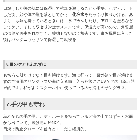
日焼けした後の肌には保湿して乾燥を避けることが重要。ボディボード
した後、顔や体の塩を落としてから、
化粧水
をたっぷり振りかける。あ
まりにも熱を持っているときには、氷で冷やしたり、
アロエ
を塗るなど
してケア。そして
ワセリン
はオススメです。保湿力が高いので、角質層
の損傷が再生されやすく、薬効もないので無害です。夜お風呂に入った
後はパック→ワセリンで保湿して就寝を。
6.目のケアも忘れずに
もちろん肌だけでなく目も焼けます。海に行って、紫外線で目が焼けま
すので海用のサングラスや海に入る前、入った後ににUVケアの目薬も効
果的です。私がよくスクール中に使っているのが海用のサングラス。
7.手の甲も守れ
忘れがちの手の甲。ボディボードを持っていると海の上ではずっと水面
から出ていて、焼け易い所NO1。
日焼け防止グローブを使うとエコだし経済的。