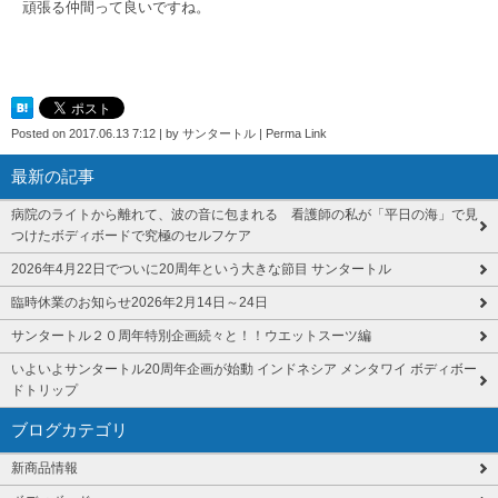
頑張る仲間って良いですね。
Posted on
2017.06.13 7:12
|
by
サンタートル
|
Perma Link
最新の記事
病院のライトから離れて、波の音に包まれる 看護師の私が「平日の海」で見
つけたボディボードで究極のセルフケア
2026年4月22日でついに20周年という大きな節目 サンタートル
臨時休業のお知らせ2026年2月14日～24日
サンタートル２０周年特別企画続々と！！ウエットスーツ編
いよいよサンタートル20周年企画が始動 インドネシア メンタワイ ボディボー
ドトリップ
ブログカテゴリ
新商品情報