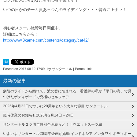
コレが出来たらあなたも初心者卒業です！
いつの日かのチーム員あっつんのライディング・・・普通に上手い！
初心者スクール絶賛毎日開催中。
詳細はこちらから！
http://www.3kame.com/contents/category/cat42/
Posted on
2017.08.12 17:09
|
by
サンタートル
|
Perma Link
最新の記事
病院のライトから離れて、波の音に包まれる 看護師の私が「平日の海」で見
つけたボディボードで究極のセルフケア
2026年4月22日でついに20周年という大きな節目 サンタートル
臨時休業のお知らせ2026年2月14日～24日
サンタートル２０周年特別企画続々と！！ウエットスーツ編
いよいよサンタートル20周年企画が始動 インドネシア メンタワイ ボディボー