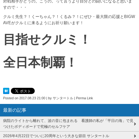
対戦相手がどうの。こうの。って言うより自分との闘いになると思いま
すので・・・
クルミ先生？！くーちゃん？！くるみ？！にぜひ・最大限の応援とBIGW
AVEがクルミに来るようにお祈り願います！
目指せクルミ！
全日本制覇！
Posted on
2017.08.23 21:00
|
by
サンタートル
|
Perma Link
最新の記事
病院のライトから離れて、波の音に包まれる 看護師の私が「平日の海」で見
つけたボディボードで究極のセルフケア
2026年4月22日でついに20周年という大きな節目 サンタートル