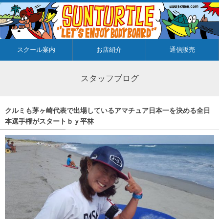
スクール案内
お店紹介
通信販売
スタッフブログ
クルミも茅ヶ崎代表で出場しているアマチュア日本一を決める全日
本選手権がスタートｂｙ平林