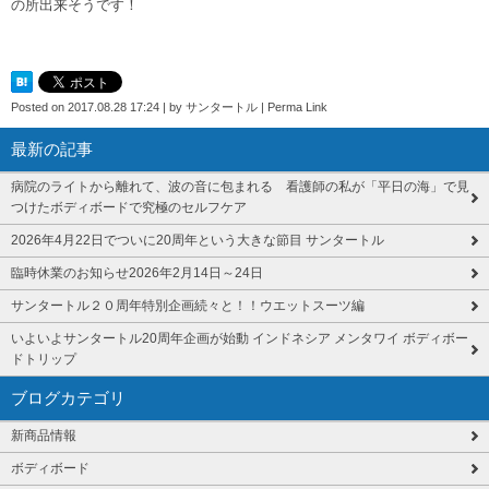
の所出来そうです！
Posted on
2017.08.28 17:24
|
by
サンタートル
|
Perma Link
最新の記事
病院のライトから離れて、波の音に包まれる 看護師の私が「平日の海」で見
つけたボディボードで究極のセルフケア
2026年4月22日でついに20周年という大きな節目 サンタートル
臨時休業のお知らせ2026年2月14日～24日
サンタートル２０周年特別企画続々と！！ウエットスーツ編
いよいよサンタートル20周年企画が始動 インドネシア メンタワイ ボディボー
ドトリップ
ブログカテゴリ
新商品情報
ボディボード