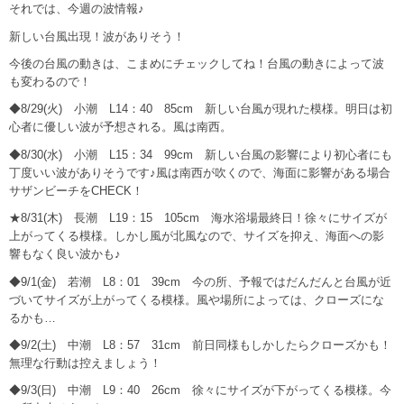
それでは、今週の波情報♪
新しい台風出現！波がありそう！
今後の台風の動きは、こまめにチェックしてね！台風の動きによって波
も変わるので！
◆8/29(火) 小潮 L14：40 85cm 新しい台風が現れた模様。明日は初
心者に優しい波が予想される。風は南西。
◆8/30(水) 小潮 L15：34 99cm 新しい台風の影響により初心者にも
丁度いい波がありそうです♪風は南西が吹くので、海面に影響がある場合
サザンビーチをCHECK！
★8/31(木) 長潮 L19：15 105cm 海水浴場最終日！徐々にサイズが
上がってくる模様。しかし風が北風なので、サイズを抑え、海面への影
響もなく良い波かも♪
◆9/1(金) 若潮 L8：01 39cm 今の所、予報ではだんだんと台風が近
づいてサイズが上がってくる模様。風や場所によっては、クローズにな
るかも…
◆9/2(土) 中潮 L8：57 31cm 前日同様もしかしたらクローズかも！
無理な行動は控えましょう！
◆9/3(日) 中潮 L9：40 26cm 徐々にサイズが下がってくる模様。今