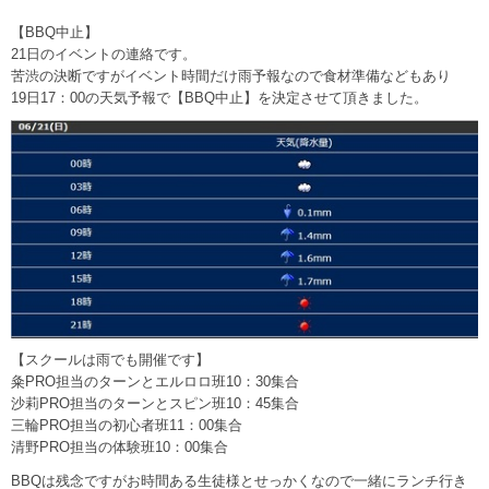
【BBQ中止】
21日のイベントの連絡です。
苦渋の決断ですがイベント時間だけ雨予報なので食材準備などもあり
19日17：00の天気予報で【BBQ中止】を決定させて頂きました。
【スクールは雨でも開催です】
粂PRO担当のターンとエルロロ班10：30集合
沙莉PRO担当のターンとスピン班10：45集合
三輪PRO担当の初心者班11：00集合
清野PRO担当の体験班10：00集合
BBQは残念ですがお時間ある生徒様とせっかくなので一緒にランチ行き