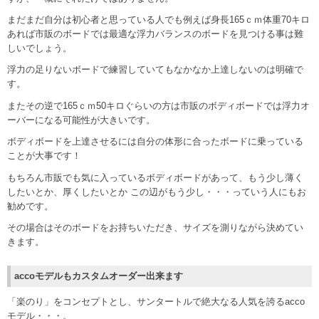
まだまだ自分は初心者と思っている人でも例えば身長165ｃｍ体重70キロ
あれば市販のボードでは最適な浮力バランスのボードを見つける事は難
しいでしょう。
浮力の足りないボードで練習していてもなかなか上達しないのは明確で
す。
またその逆で165ｃｍ50キロぐらいの方は市販のボディボードでは浮力オ
ーバーになる可能性が大きいです。
ボディボードを上達させるには自分の体形に合ったボードに乗っている
ことが大事です！
もちろん市販でも気に入っているボディボードがあって、もう少し薄く
したいとか、厚くしたいとか この辺がもう少し・・・っていう人にもお
勧めです。
その場合はそのボードをお持ちいただき、サイズを測りながら決めてい
きます。
accoモデルもカスタムオーダー出来ます
「楽のり」をコンセプトとし、サンタートルで絶大なる人気を誇るacco
モデル・・・。