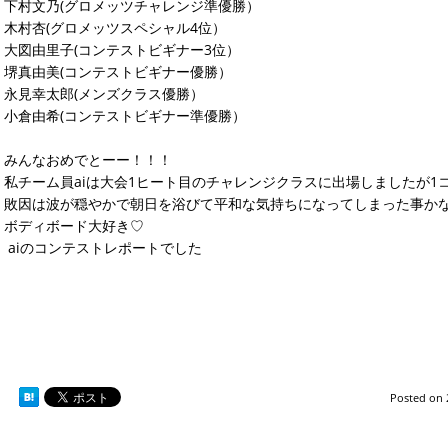
下村文乃(グロメッツチャレンジ準優勝）
木村杏(グロメッツスペシャル4位）
大図由里子(コンテストビギナー3位）
堺真由美(コンテストビギナー優勝）
永見幸太郎(メンズクラス優勝）
小倉由希(コンテストビギナー準優勝）
みんなおめでとーー！！！
私チーム員aiは大会1ヒート目のチャレンジクラスに出場しましたが1
敗因は波が穏やかで朝日を浴びて平和な気持ちになってしまった事か
ボディボード大好き♡
aiのコンテストレポートでした
Posted on