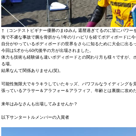
↑（コンテストビギナー優勝のまゆみん 還暦過ぎてるのに皆にパワー
海で不慮な事故で腕を骨折から1年のリハビリを経てボディボードに今
自分がやっているボディボードの世界をさらに知るために大会に出る
今回は5才から60代後半の方が出場されました。
体力も技術も経験値も違いボディボードとの関わり方も様々ですが、
る場。
結果なんて関係ありません(笑)。
可能性無限大でキラキラしていたキッズ、パワフルなライディングを
張っているアラサー＆アラフォー＆アラフィフ、年齢とは裏腹に攻め
来年はみなさんも出場してみませんか？
以下サンタートルメンバーの入賞者