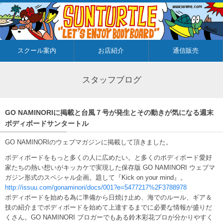
スクール案内
お店紹介
通信販売
スタッフブログ
GO NAMINORIに掲載と台風７号が発生とその動きが気になる週末
ボディボードサンタートル
GO NAMINORIのウェブマガジンに掲載して頂きました。
ボディボードをもっと多くの人に広めたい。と多くのボディボード愛好
家たちの熱い想いがキッカケで実現した保存版 GO NAMINORI ウェブマ
ガジン形式のスペシャル企画。題して『Kick on your mind』。
http://issuu.com/gonaminori/docs/001?e=5477217%2F3788978
ボディボードを始める為に準備から日焼け止め、海でのルール、ギア＆
技の紹介までボディボードを始めて上達するまでに必要な情報が盛りだ
くさん。GO NAMINORI ブロガーでもある鈴木彩花プロが分かりやすく