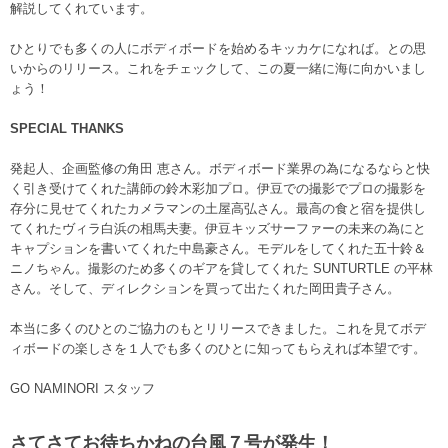
解説してくれています。
ひとりでも多くの人にボディボードを始めるキッカケになれば。との思
いからのリリース。これをチェックして、この夏一緒に海に向かいまし
ょう！
SPECIAL THANKS
発起人、企画監修の角田 恵さん。ボディボード業界の為になるならと快
く引き受けてくれた講師の鈴木彩加プロ。伊豆での撮影でプロの撮影を
存分に見せてくれたカメラマンの土屋高弘さん。最高の食と宿を提供し
てくれたヴィラ白浜の相馬夫妻。伊豆キッズサーファーの未来の為にと
キャプションを書いてくれた中島豪さん。モデルをしてくれた五十鈴＆
ニノちゃん。撮影のため多くのギアを貸してくれた SUNTURTLE の平林
さん。そして、ディレクションを買って出たくれた岡田貴子さん。
本当に多くのひとのご協力のもとリリースできました。これを見てボデ
ィボードの楽しさを１人でも多くのひとに知ってもらえれば本望です。
GO NAMINORI スタッフ
さてさてお待ちかねの台風７号が発生！