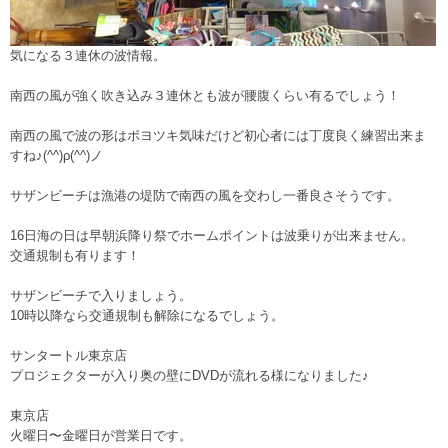
気になる３連休の波情報。
南西の風が強く吹き込み３連休とも波が腰腹くらい有るでしょう！
南西の風で波の形はボヨツキ気味だけど初心者には丁度良く練習出来ま
すね♪(^^)ρ(^^)ノ
サザンビーチは漁港の堤防で南西の風を交わし一番良さそうです。
16日海の日は早朝浜降り祭でホームポイントは波乗りが出来ません。
交通規制も有ります！
サザンビーチで入りましょう。
10時以降なら交通規制も解除になるでしょう。
サンタートル東京店
プロジェクターが入り奥の壁にDVDが流れる様になりました♪
東京店
火曜日〜金曜日が営業日です。