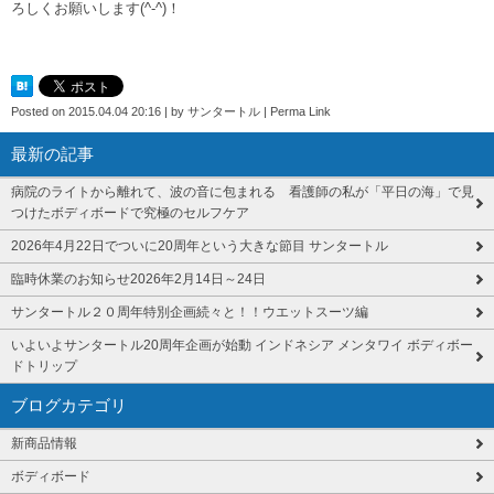
ろしくお願いします(^-^)！
Posted on
2015.04.04 20:16
|
by
サンタートル
|
Perma Link
最新の記事
病院のライトから離れて、波の音に包まれる 看護師の私が「平日の海」で見
つけたボディボードで究極のセルフケア
2026年4月22日でついに20周年という大きな節目 サンタートル
臨時休業のお知らせ2026年2月14日～24日
サンタートル２０周年特別企画続々と！！ウエットスーツ編
いよいよサンタートル20周年企画が始動 インドネシア メンタワイ ボディボー
ドトリップ
ブログカテゴリ
新商品情報
ボディボード