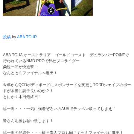
投稿
by
ABA TOUR
.
ABA TOUA オーストラリア ゴールドコースト デュランバーPOINTで
行われているNMD PROで弊社プロライダー
粂総一郎が快進撃！
なんとセミファイナルへ進出！
今年からQCDボディボードにスポンサードを変更しTODDシェイプのボー
ドが本当に調子良いのか？！
とにかく本日最終日！
総一郎・・・一気に強者ぞろいのAUSでテッペン取ってしまえ！
皆さん応援お願い致します！
総一郎の兄貴分・・・榎戸崇人プロも同じくセミファイナルに進出！