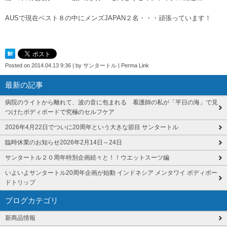
AUSで現在ベスト８の中にメンズJAPAN２名・・・頑張っています！
Posted on
2014.04.13 9:36
|
by
サンタートル
|
Perma Link
最新の記事
病院のライトから離れて、波の音に包まれる 看護師の私が「平日の海」で見
つけたボディボードで究極のセルフケア
2026年4月22日でついに20周年という大きな節目 サンタートル
臨時休業のお知らせ2026年2月14日～24日
サンタートル２０周年特別企画続々と！！ウエットスーツ編
いよいよサンタートル20周年企画が始動 インドネシア メンタワイ ボディボー
ドトリップ
ブログカテゴリ
新商品情報