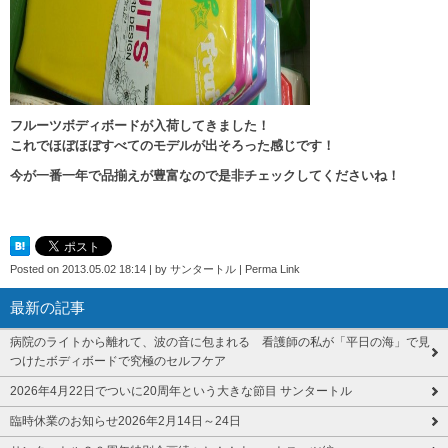
フルーツボディボードが入荷してきました！
これでほぼほぼすべてのモデルが出そろった感じです！
今が一番一年で品揃えが豊富なので是非チェックしてくださいね！
Posted on
2013.05.02 18:14
|
by
サンタートル
|
Perma Link
最新の記事
病院のライトから離れて、波の音に包まれる 看護師の私が「平日の海」で見
つけたボディボードで究極のセルフケア
2026年4月22日でついに20周年という大きな節目 サンタートル
臨時休業のお知らせ2026年2月14日～24日