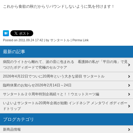
これから食欲の秋だからリバウンドしないように気を付けます！
Posted on
2011.09.24 17:42
|
by
サンタートル
|
Perma Link
最新の記事
病院のライトから離れて、波の音に包まれる 看護師の私が「平日の海」で見
つけたボディボードで究極のセルフケア
2026年4月22日でついに20周年という大きな節目 サンタートル
臨時休業のお知らせ2026年2月14日～24日
サンタートル２０周年特別企画続々と！！ウエットスーツ編
いよいよサンタートル20周年企画が始動 インドネシア メンタワイ ボディボー
ドトリップ
ブログカテゴリ
新商品情報