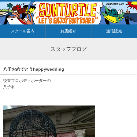
スクール案内
お店紹介
通信販売
スタッフブログ
八子おめでとうhappywedding
後輩プロボディボーダーの
八子君