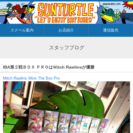
スクール案内
お店紹介
通信販売
スタッフブログ
IBA第２戦ＢＯＸ ＰＲＯはＭitch Rawlinsが優勝
Mitch Rawlins Wins The Box Pro