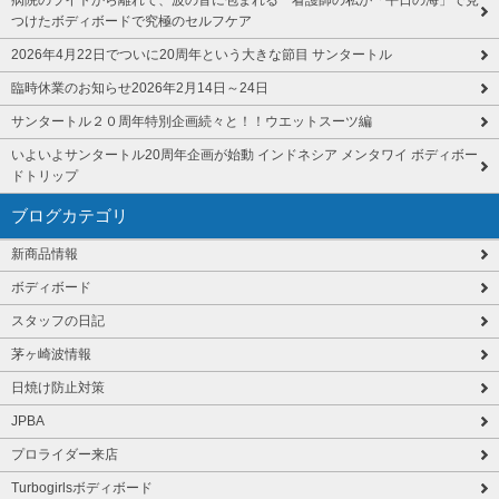
病院のライトから離れて、波の音に包まれる 看護師の私が「平日の海」で見
つけたボディボードで究極のセルフケア
2026年4月22日でついに20周年という大きな節目 サンタートル
臨時休業のお知らせ2026年2月14日～24日
サンタートル２０周年特別企画続々と！！ウエットスーツ編
いよいよサンタートル20周年企画が始動 インドネシア メンタワイ ボディボー
ドトリップ
ブログカテゴリ
新商品情報
ボディボード
スタッフの日記
茅ヶ崎波情報
日焼け防止対策
JPBA
プロライダー来店
Turbogirlsボディボード