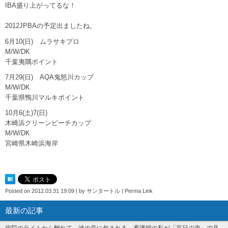
IBA盛り上がってるな！
2012JPBAの予定出ましたね。
6月10(日) ムラサキプロ
M/W/DK
千葉夷隅ポイント
7月29(日) AQA鬼怒川カップ
M/W/DK
千葉県鴨川マルキポイント
10月6(土)7(日)
木崎浜クリーンビーチカップ
M/W/DK
宮崎県木崎浜海岸
Posted on
2012.03.31 19:09
|
by
サンタートル
|
Perma Link
最新の記事