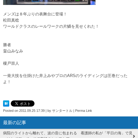
メンズは８年ぶりの表舞台に登場！
松田真稔
ワールドクラスのレールワークの片鱗を見せくれた！
勝者
畠山みなみ
榎戸崇人
一発大技を仕掛けた井上みやプロのARSのライディングは圧巻だった
よ！
Posted on
2011.09.25 17:39
|
by
サンタートル
|
Perma Link
最新の記事
病院のライトから離れて、波の音に包まれる 看護師の私が「平日の海」で見