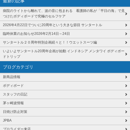
最新の記事
病院のライトから離れて、波の音に包まれる 看護師の私が「平日の海」で見
つけたボディボードで究極のセルフケア
2026年4月22日でついに20周年という大きな節目 サンタートル
臨時休業のお知らせ2026年2月14日～24日
サンタートル２０周年特別企画続々と！！ウエットスーツ編
いよいよサンタートル20周年企画が始動 インドネシア メンタワイ ボディボー
ドトリップ
ブログカテゴリ
新商品情報
ボディボード
スタッフの日記
茅ヶ崎波情報
日焼け防止対策
JPBA
プロライダー来店