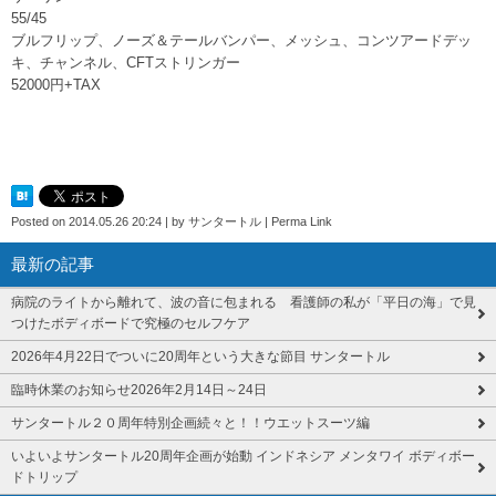
55/45
ブルフリップ、ノーズ＆テールバンパー、メッシュ、コンツアードデッ
キ、チャンネル、CFTストリンガー
52000円+TAX
Posted on
2014.05.26 20:24
|
by
サンタートル
|
Perma Link
最新の記事
病院のライトから離れて、波の音に包まれる 看護師の私が「平日の海」で見
つけたボディボードで究極のセルフケア
2026年4月22日でついに20周年という大きな節目 サンタートル
臨時休業のお知らせ2026年2月14日～24日
サンタートル２０周年特別企画続々と！！ウエットスーツ編
いよいよサンタートル20周年企画が始動 インドネシア メンタワイ ボディボー
ドトリップ