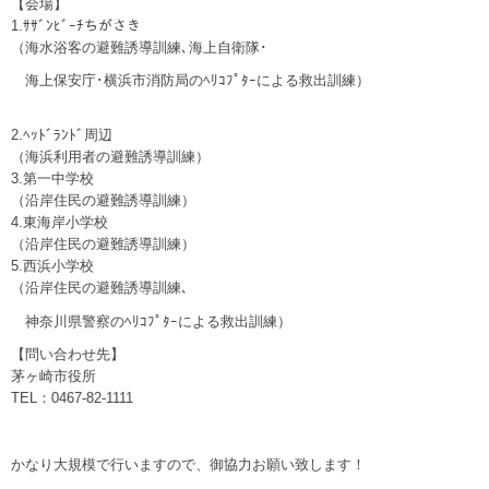
【会場】
1.ｻｻﾞﾝﾋﾞｰﾁちがさき
（海水浴客の避難誘導訓練､海上自衛隊･
海上保安庁･横浜市消防局のﾍﾘｺﾌﾟﾀｰによる救出訓練）
2.ﾍｯﾄﾞﾗﾝﾄﾞ周辺
（海浜利用者の避難誘導訓練）
3.第一中学校
（沿岸住民の避難誘導訓練）
4.東海岸小学校
（沿岸住民の避難誘導訓練）
5.西浜小学校
（沿岸住民の避難誘導訓練､
神奈川県警察のﾍﾘｺﾌﾟﾀｰによる救出訓練）
【問い合わせ先】
茅ヶ崎市役所
TEL：0467-82-1111
かなり大規模で行いますので、御協力お願い致します！