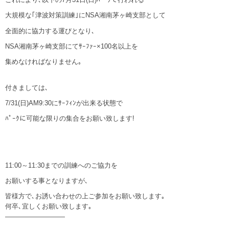
大規模な｢津波対策訓練｣にNSA湘南茅ヶ崎支部として
全面的に協力する運びとなり､
NSA湘南茅ヶ崎支部にてｻｰﾌｧｰ×100名以上を
集めなければなりません｡
付きましては､
7/31(日)AM9:30にｻｰﾌｨﾝが出来る状態で
ﾊﾟｰｸに可能な限りの集合をお願い致します!
11:00～11:30までの訓練へのご協力を
お願いする事となりますが､
皆様方で､お誘い合わせの上ご参加をお願い致します｡
何卒､宜しくお願い致します｡
—————————