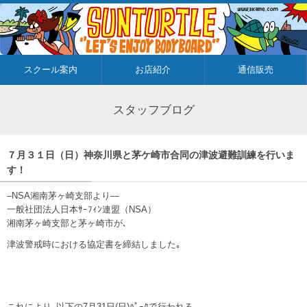
スクール案内
お店紹介
通信販売
スタッフブログ
７月３１日（日）神奈川県と茅ケ崎市合同の津波避難訓練を行いま
す！
–NSA湘南茅ヶ崎支部より—
一般社団法人日本ｻｰﾌｨﾝ連盟（NSA）
湘南茅ヶ崎支部と茅ヶ崎市が､
津波警戒時における協定書を締結しました｡
これにより､以下の7月31日(日)ﾊﾟｰｸで行われる