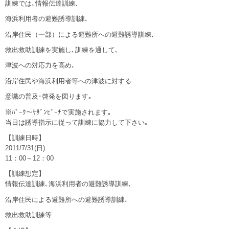
訓練では､情報伝達訓練､
海浜利用者の避難誘導訓練､
沿岸住民（一部）による避難所への避難誘導訓練､
救出救助訓練を実施し､訓練を通して､
津波への対応力を高め､
沿岸住民や海浜利用者等への津波に対する
意識の普及･啓発を図ります｡
※ﾊﾟｰｸ～ｻｻﾞﾝﾋﾞｰﾁで実施されます｡
当日は誘導指示に従って訓練に協力して下さい｡
【訓練日時】
2011/7/31(日)
11：00～12：00
【訓練想定】
情報伝達訓練､海浜利用者の避難誘導訓練､
沿岸住民による避難所への避難誘導訓練､
救出救助訓練等