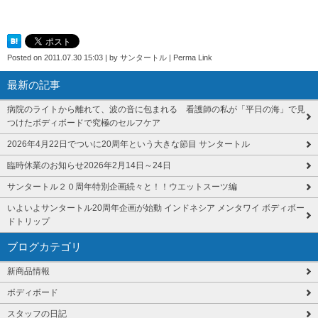
Posted on
2011.07.30 15:03
|
by
サンタートル
|
Perma Link
最新の記事
病院のライトから離れて、波の音に包まれる 看護師の私が「平日の海」で見
つけたボディボードで究極のセルフケア
2026年4月22日でついに20周年という大きな節目 サンタートル
臨時休業のお知らせ2026年2月14日～24日
サンタートル２０周年特別企画続々と！！ウエットスーツ編
いよいよサンタートル20周年企画が始動 インドネシア メンタワイ ボディボー
ドトリップ
ブログカテゴリ
新商品情報
ボディボード
スタッフの日記