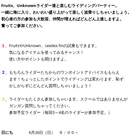
Fruits、Unknownライダー達と楽しむライディングパーティー。
一緒に海に入り、わいわい盛り上がって楽しく波乗りしちゃいましょう。
初心者の方の参加も大歓迎、仲間が増えればどんどん上達しますよ。
奮ってご参加ください。
１
、FruitsやUnknown、ceedex finの試乗もできます。
気になるアイテムを使ってみるチャンス！
使い方やポイントも聞けますよ。
２
、もちろんライダーたちからのワンポイントアドバイスももらえ
ます！ちょっとしたポイントでライディングは変わります、恥ず
かしがらずにどんどん質問しちゃいましょう！
３
、ライダーもたくさん参加しちゃいます。スクールではありませんが
ガンガン質問しちゃってください。
参加予定ライダー（毎回3～4名のライダーが参加予定。）
日にち
6月26日（日） ９：００～