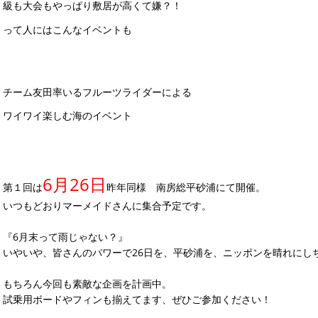
級も大会もやっぱり敷居が高くて嫌？！
って人にはこんなイベントも
チーム友田率いるフルーツライダーによる
ワイワイ楽しむ海のイベント
6月26日
第１回は
昨年同様 南房総平砂浦にて開催。
いつもどおりマーメイドさんに集合予定です。
『6月末って雨じゃない？』
いやいや、皆さんのパワーで26日を、平砂浦を、ニッポンを晴れにし
もちろん今回も素敵な企画を計画中。
試乗用ボードやフィンも揃えてます、ぜひご参加ください！