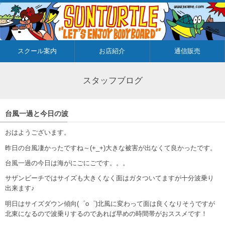
スクール案内
お店紹介
通信販売
スタッフブログ
台風一過と今日の波
おはようございます。
昨日の台風凄かったですね～(+_+)大きな被害が出なくて良かったです。
台風一過の今日は海がにごにごです。。。
サザンビーチではサイズも大きくなく面はガタついてますが十分波乗り
出来ます♪
明日はサイズダウン傾向(゜o゜)北風に変わって面は良くなりそうですが
北東になるので波乗りするのであれば早めの時間帯がおススメです！