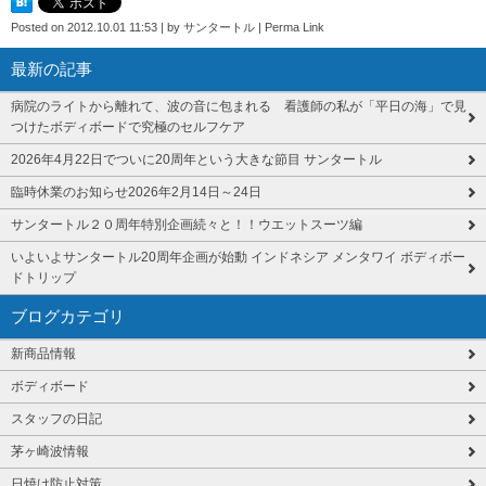
Posted on
2012.10.01 11:53
|
by
サンタートル
|
Perma Link
最新の記事
病院のライトから離れて、波の音に包まれる 看護師の私が「平日の海」で見
つけたボディボードで究極のセルフケア
2026年4月22日でついに20周年という大きな節目 サンタートル
臨時休業のお知らせ2026年2月14日～24日
サンタートル２０周年特別企画続々と！！ウエットスーツ編
いよいよサンタートル20周年企画が始動 インドネシア メンタワイ ボディボー
ドトリップ
ブログカテゴリ
新商品情報
ボディボード
スタッフの日記
茅ヶ崎波情報
日焼け防止対策