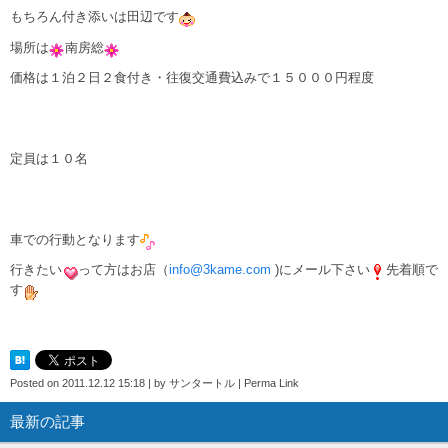
もちろん付き添いは田辺です
場所は
南房総
価格は１泊２日２食付き・往復交通費込みで１５０００円程度
定員は１０名
車での行動となります
行きたい
って方はお店（
info@3kame.com
)にメール下さい
先着順で
す
Posted on
2011.12.12 15:18
|
by
サンタートル
|
Perma Link
最新の記事