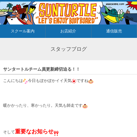
スクール案内
お店紹介
通信販売
スタッフブログ
サンタートルチーム員更新締切迫る！！
こんにちは
今日もぽかぽかイイ天気
ですね
暖かかったり、寒かったり。天気も師走です
重要なお知らせ
そして