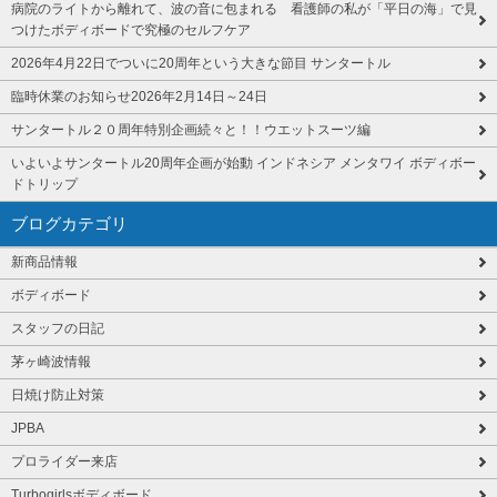
病院のライトから離れて、波の音に包まれる 看護師の私が「平日の海」で見
つけたボディボードで究極のセルフケア
2026年4月22日でついに20周年という大きな節目 サンタートル
臨時休業のお知らせ2026年2月14日～24日
サンタートル２０周年特別企画続々と！！ウエットスーツ編
いよいよサンタートル20周年企画が始動 インドネシア メンタワイ ボディボー
ドトリップ
ブログカテゴリ
新商品情報
ボディボード
スタッフの日記
茅ヶ崎波情報
日焼け防止対策
JPBA
プロライダー来店
Turbogirlsボディボード