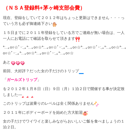
（ＮＳＡ登録料+茅ヶ崎支部会費）
現在、登録をしていて２０１２年はちょっと更新はできません・・・っ
ていう方も必ず御連絡下さい
１５日までに２０１１年登録をしている方でご連絡が無い場合は、一人
一人にお電話にて確認を取らせて頂きます
*:..｡o○☆ﾟ･:,｡*:..｡o○☆*:..｡o○☆ﾟ･:,｡*:..｡o○☆*:..｡o○☆ﾟ･:,｡*:..｡o○☆*:..｡
o○☆ﾟ･:,｡*:..｡o○☆*:..｡o○☆ﾟ･:,｡*:..｡o○☆
あと
前回、大好評？だった女の子だけのトリップ
「
ガールズトリップ
」
を２０１２年１月８日（日）９日（月）１泊２日で開催する事が決定致
しました―
このトリップは波乗りのレベルは全く関係ありません
２０１１年にボディーボードを始めた方大歓迎
女の子だけでワイワイと楽しみながらおいしいご飯を食べましょうの１
泊２日。