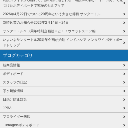
病院のライトから離れて、波の音に包まれる 看護師の私が「平日の海」で見
つけたボディボードで究極のセルフケア
2026年4月22日でついに20周年という大きな節目 サンタートル
臨時休業のお知らせ2026年2月14日～24日
サンタートル２０周年特別企画続々と！！ウエットスーツ編
いよいよサンタートル20周年企画が始動 インドネシア メンタワイ ボディボー
ドトリップ
ブログカテゴリ
新商品情報
ボディボード
スタッフの日記
茅ヶ崎波情報
日焼け防止対策
JPBA
プロライダー来店
Turbogirlsボディボード