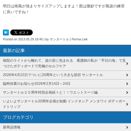
明日は南風が強まりサイズアップしますよ！面は微妙ですが風波の練習
に良いですね！
Posted on
2013.05.29 18:40
|
by
サンタートル
|
Perma Link
最新の記事
病院のライトから離れて、波の音に包まれる 看護師の私が「平日の海」で見
つけたボディボードで究極のセルフケア
2026年4月22日でついに20周年という大きな節目 サンタートル
臨時休業のお知らせ2026年2月14日～24日
サンタートル２０周年特別企画続々と！！ウエットスーツ編
いよいよサンタートル20周年企画が始動 インドネシア メンタワイ ボディボー
ドトリップ
ブログカテゴリ
新商品情報