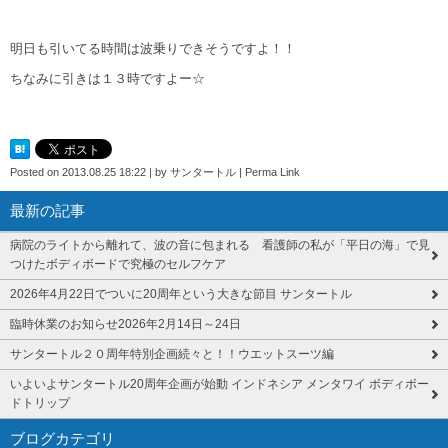
明日も引いてる時間は波乗りできそうですよ！！
ちなみに引きは１３時ですよー☆
Posted on
2013.08.25 18:22
|
by
サンタートル
|
Perma Link
最新の記事
病院のライトから離れて、波の音に包まれる 看護師の私が「平日の海」で見
つけたボディボードで究極のセルフケア
2026年4月22日でついに20周年という大きな節目 サンタートル
臨時休業のお知らせ2026年2月14日～24日
サンタートル２０周年特別企画続々と！！ウエットスーツ編
いよいよサンタートル20周年企画が始動 インドネシア メンタワイ ボディボー
ドトリップ
ブログカテゴリ