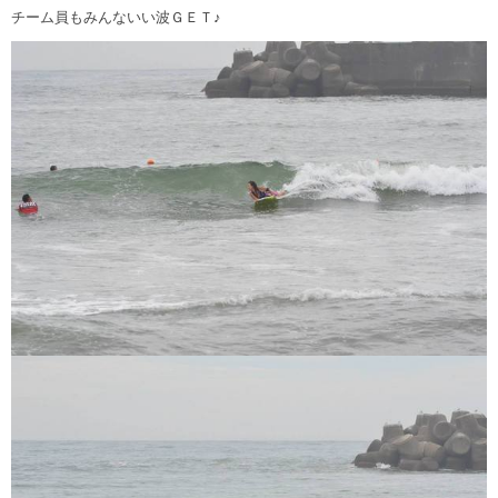
チーム員もみんないい波ＧＥＴ♪