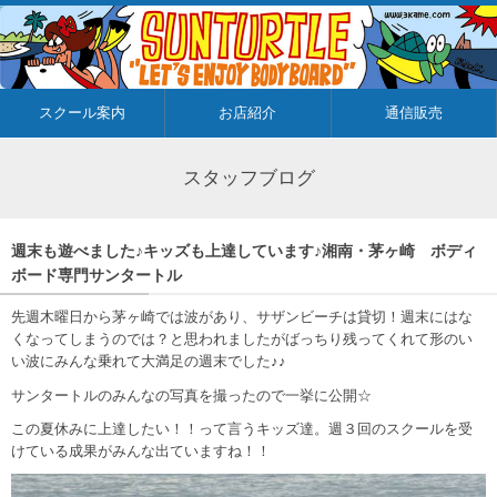
スクール案内
お店紹介
通信販売
スタッフブログ
週末も遊べました♪キッズも上達しています♪湘南・茅ヶ崎 ボディ
ボード専門サンタートル
先週木曜日から茅ヶ崎では波があり、サザンビーチは貸切！週末にはな
くなってしまうのでは？と思われましたがばっちり残ってくれて形のい
い波にみんな乗れて大満足の週末でした♪♪
サンタートルのみんなの写真を撮ったので一挙に公開☆
この夏休みに上達したい！！って言うキッズ達。週３回のスクールを受
けている成果がみんな出ていますね！！