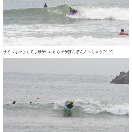
サイズは小さくても形がいいから技がぽんぽん入っちゃう(*^_^*)