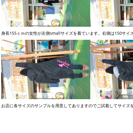
身長155ｃｍの女性が左側smallサイズを着ています。右側は150サ
お店に各サイズのサンプルを用意してありますのでご試着してサイズ