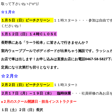
取って下さいねヽ(^o^)丿
☆１月☆
１月５日（日）ビーチクリーン
１１時スタート・・・参加は自由で
くださいね！
１月１２日（日）１４時ＣＬＯＳＥ
長野県にある「ラーラ松本」に皆さんで行きませんか？
室内ウェーブプールでボディボードが出来ちゃう施設です。ラッシュ
お店で車は出します！お申し込みは直接お店にお電話0467-58-5827
定員になり次第打ち切りとなります。
☆２月☆
２月２日（日）ビーチクリーン
１１時スタート
２月１７日（月）～１９日（水） 臨時休業
・・・社員研修の為お店
※２月のスクール開講日・担当インストラクター
１日（土）２日（日）長沢