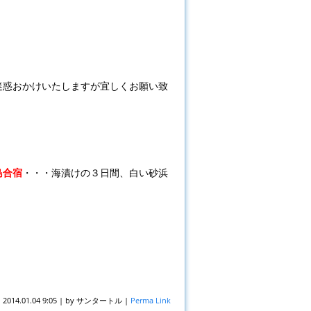
迷惑おかけいたしますが宜しくお願い致
島合宿
・・・海漬けの３日間、白い砂浜
n
2014.01.04 9:05
|
by
サンタートル
|
Perma Link