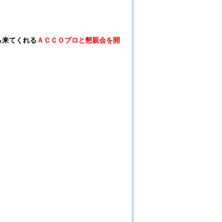
ら来てくれる
ＡＣＣＯプロと懇親会を開