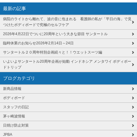
最新の記事
病院のライトから離れて、波の音に包まれる 看護師の私が「平日の海」で見
つけたボディボードで究極のセルフケア
2026年4月22日でついに20周年という大きな節目 サンタートル
臨時休業のお知らせ2026年2月14日～24日
サンタートル２０周年特別企画続々と！！ウエットスーツ編
いよいよサンタートル20周年企画が始動 インドネシア メンタワイ ボディボー
ドトリップ
ブログカテゴリ
新商品情報
ボディボード
スタッフの日記
茅ヶ崎波情報
日焼け防止対策
JPBA