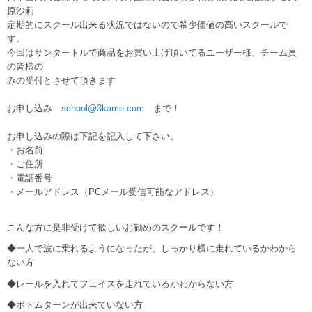
原沙莉
定期的にスクール出来る状況ではないので希少価値の高いスクールで
す。
今回はサンタートルで商品をお買い上げ頂いてるユーザー様、チーム員
の皆様の
みの受付とさせて頂きます
お申し込み
school@3kame.com
まで！
お申し込みの際は下記を記入して下さい。
・お名前
・ご住所
・電話番号
・メールアドレス（PCメール受信可能なアドレス）
こんな方に是非受けて欲しいお勧めのスクールです！
◆一人で波に乗れるようになったが、しっかり横に走れているかわから
ない方
◆レールを入れてフェイスを走れているかわからない方
◆ボトムターンが出来ていない方