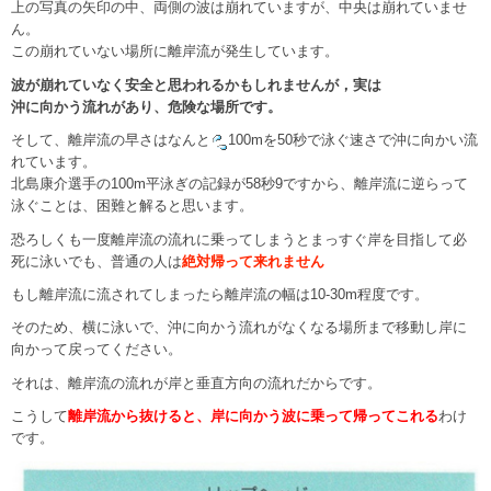
上の写真の矢印の中、両側の波は崩れていますが、中央は崩れていませ
ん。
この崩れていない場所に離岸流が発生しています。
波が崩れていなく安全と思われるかもしれませんが，実は
沖に向かう流れがあり、危険な場所です。
そして、離岸流の早さはなんと
100mを50秒で泳ぐ速さで沖に向かい流
れています。
北島康介選手の100m平泳ぎの記録が58秒9ですから、離岸流に逆らって
泳ぐことは、困難と解ると思います。
恐ろしくも一度離岸流の流れに乗ってしまうとまっすぐ岸を目指して必
死に泳いでも、普通の人は
絶対帰って来れません
もし離岸流に流されてしまったら離岸流の幅は10-30m程度です。
そのため、横に泳いで、沖に向かう流れがなくなる場所まで移動し岸に
向かって戻ってください。
それは、離岸流の流れが岸と垂直方向の流れだからです。
こうして
離岸流から抜けると、岸に向かう波に乗って帰ってこれる
わけ
です。