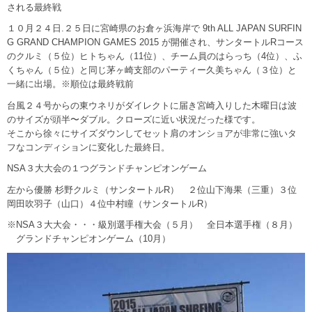
される最終戦
１０月２４日.２５日に宮崎県のお倉ヶ浜海岸で 9th ALL JAPAN SURFIN
G GRAND CHAMPION GAMES 2015 が開催され、サンタートルRコース
のクルミ（５位）ヒトちゃん（11位）、チーム員のはらっち（4位）、ふ
くちゃん（５位）と同じ茅ヶ崎支部のパーティー久美ちゃん（３位）と
一緒に出場。※順位は最終戦前
台風２４号からの東ウネリがダイレクトに届き宮崎入りした木曜日は波
のサイズが頭半〜ダブル。クローズに近い状況だった様です。
そこから徐々にサイズダウンしてセット肩のオンショアが非常に強いタ
フなコンディションに変化した最終日。
NSA３大大会の１つグランドチャンピオンゲーム
左から優勝 杉野クルミ（サンタートルR） ２位山下海果（三重）３位
岡田吹羽子（山口）４位中村瞳（サンタートルR）
※NSA３大大会・・・級別選手権大会（５月） 全日本選手権（８月）
グランドチャンピオンゲーム（10月）