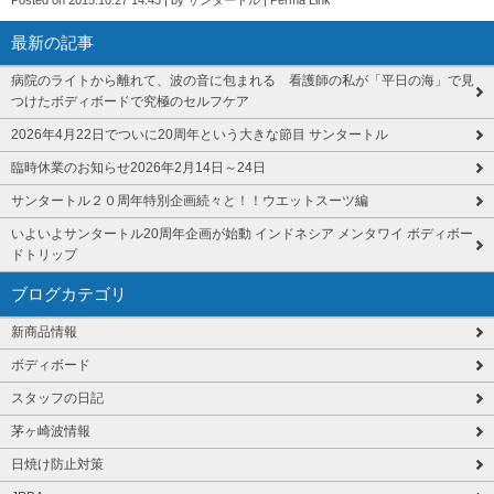
Posted on
2015.10.27 14:43
|
by
サンタートル
|
Perma Link
最新の記事
病院のライトから離れて、波の音に包まれる 看護師の私が「平日の海」で見
つけたボディボードで究極のセルフケア
2026年4月22日でついに20周年という大きな節目 サンタートル
臨時休業のお知らせ2026年2月14日～24日
サンタートル２０周年特別企画続々と！！ウエットスーツ編
いよいよサンタートル20周年企画が始動 インドネシア メンタワイ ボディボー
ドトリップ
ブログカテゴリ
新商品情報
ボディボード
スタッフの日記
茅ヶ崎波情報
日焼け防止対策