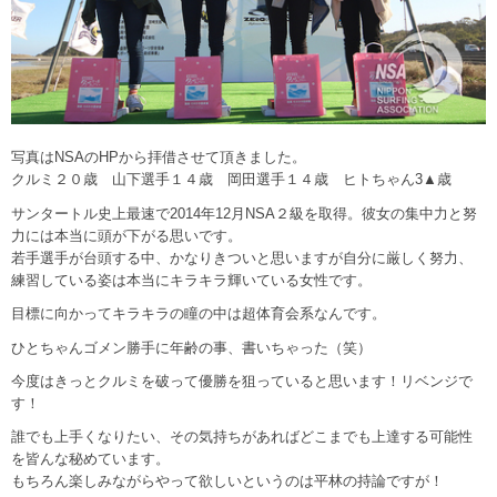
写真はNSAのHPから拝借させて頂きました。
クルミ２０歳 山下選手１４歳 岡田選手１４歳 ヒトちゃん3▲歳
サンタートル史上最速で2014年12月NSA２級を取得。彼女の集中力と努
力には本当に頭が下がる思いです。
若手選手が台頭する中、かなりきついと思いますが自分に厳しく努力、
練習している姿は本当にキラキラ輝いている女性です。
目標に向かってキラキラの瞳の中は超体育会系なんです。
ひとちゃんゴメン勝手に年齢の事、書いちゃった（笑）
今度はきっとクルミを破って優勝を狙っていると思います！リベンジで
す！
誰でも上手くなりたい、その気持ちがあればどこまでも上達する可能性
を皆んな秘めています。
もちろん楽しみながらやって欲しいというのは平林の持論ですが！