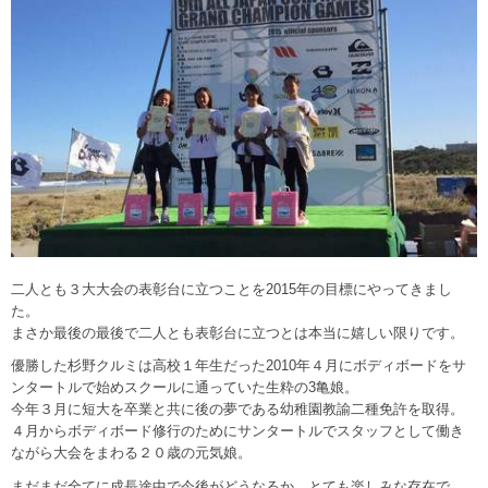
二人とも３大大会の表彰台に立つことを2015年の目標にやってきまし
た。
まさか最後の最後で二人とも表彰台に立つとは本当に嬉しい限りです。
優勝した杉野クルミは高校１年生だった2010年４月にボディボードをサ
ンタートルで始めスクールに通っていた生粋の3亀娘。
今年３月に短大を卒業と共に後の夢である幼稚園教諭二種免許を取得。
４月からボディボード修行のためにサンタートルでスタッフとして働き
ながら大会をまわる２０歳の元気娘。
まだまだ全てに成長途中で今後がどうなるか、とても楽しみな存在で