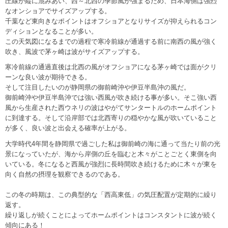
圧線が縦に混みあい、西～北西の季節風が強まるため、日本海側は強烈
なオンショアでサイズアップする。
千葉など東向きなポイントはオフショアとなりサイズが抑えられるコン
ディションとなることが多い。
この天気図になるまでの過程で寒冷前線が通過する前に南西の風が強く
吹き、風波で茅ヶ崎は波がサイズアップする。
寒冷前線の通過直後は北西の風がオフショアになる茅ヶ崎では面がクリ
ーンな良い波が期待できる。
そして注目したいのが静岡県の御前崎沖や伊豆半島沖の風だ。
御前崎沖や伊豆半島沖では強い西風が吹き続ける事が多い。そこ強い西
風から生産された西ウネリの波はやがてサンタートルのホームポイント
に到達する。そして沿岸部では北西寄りの穏やかな風が吹いていること
が多く、良い波と出会える確率が上がる。
大学時代4年間を静岡県で過ごした私は御前崎の海に通って当たり前の光
景になっていたが、海から岸側の丘を臨むと木々がことごとく東側を向
いている。冬になると西風が強烈に長時間吹き続けるために木々が東を
向く自然の摂理を観察できるのである。
この冬の時期は、この典型的な「西高東低」の気圧配置が定期的に繰り
返す。
繰り返しが続くことによってホームポイントはコンスタントに波が続く
傾向にある！