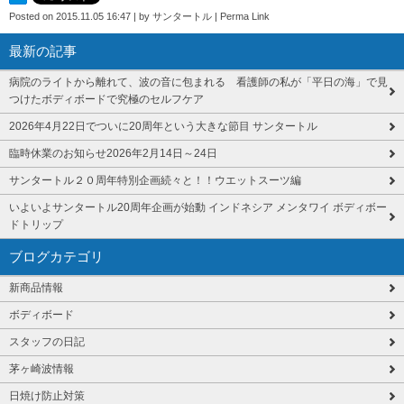
Posted on
2015.11.05 16:47
|
by
サンタートル
|
Perma Link
最新の記事
病院のライトから離れて、波の音に包まれる 看護師の私が「平日の海」で見
つけたボディボードで究極のセルフケア
2026年4月22日でついに20周年という大きな節目 サンタートル
臨時休業のお知らせ2026年2月14日～24日
サンタートル２０周年特別企画続々と！！ウエットスーツ編
いよいよサンタートル20周年企画が始動 インドネシア メンタワイ ボディボー
ドトリップ
ブログカテゴリ
新商品情報
ボディボード
スタッフの日記
茅ヶ崎波情報
日焼け防止対策